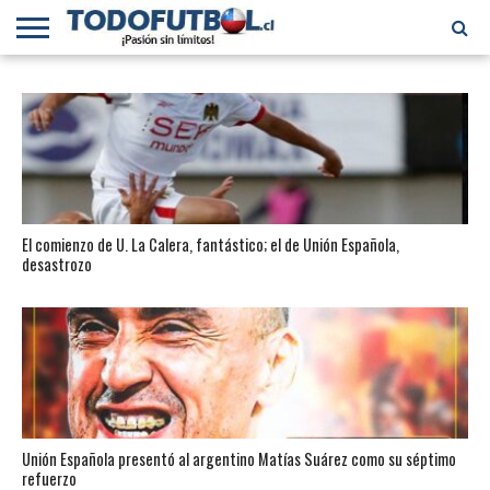
PRIMERA
DIVISIÓN
PRIMERA
SELECCIÓN
CHILENOS
FÚTBOL
B
CHILENA
EN EL
INTERNACIONAL
MUNDO
El comienzo de U. La Calera, fantástico; el de Unión Española,
desastrozo
Unión Española presentó al argentino Matías Suárez como su séptimo
refuerzo