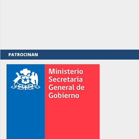
PATROCINAN
rno