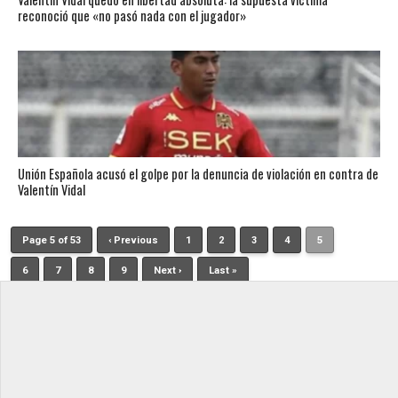
reconoció que «no pasó nada con el jugador»
Unión Española acusó el golpe por la denuncia de violación en contra de
Valentín Vidal
Page 5 of 53
‹ Previous
1
2
3
4
5
6
7
8
9
Next ›
Last »