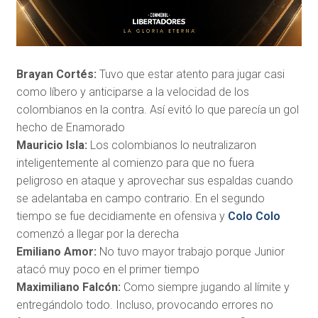
Brayan Cortés:
Tuvo que estar atento para jugar casi
como líbero y anticiparse a la velocidad de los
colombianos en la contra. Así evitó lo que parecía un gol
hecho de Enamorado
Mauricio Isla:
Los colombianos lo neutralizaron
inteligentemente al comienzo para que no fuera
peligroso en ataque y aprovechar sus espaldas cuando
se adelantaba en campo contrario. En el segundo
tiempo se fue decidiamente en ofensiva y
Colo Colo
comenzó a llegar por la derecha
Emiliano Amor:
No tuvo mayor trabajo porque Junior
atacó muy poco en el primer tiempo
Maximiliano Falcón:
Como siempre jugando al límite y
entregándolo todo. Incluso, provocando errores no