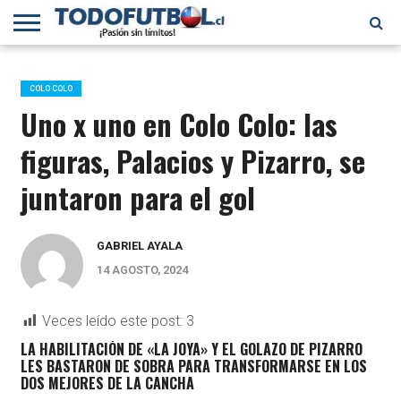
PRIMERA
DIVISIÓN
PRIMERA
SELECCIÓN
CHILENOS
FÚTBOL
B
CHILENA
EN EL
INTERNACIONAL
COLO COLO
MUNDO
Uno x uno en Colo Colo: las
figuras, Palacios y Pizarro, se
juntaron para el gol
GABRIEL AYALA
14 AGOSTO, 2024
Veces leído este post:
3
LA HABILITACIÓN DE «LA JOYA» Y EL GOLAZO DE PIZARRO
LES BASTARON DE SOBRA PARA TRANSFORMARSE EN LOS
DOS MEJORES DE LA CANCHA