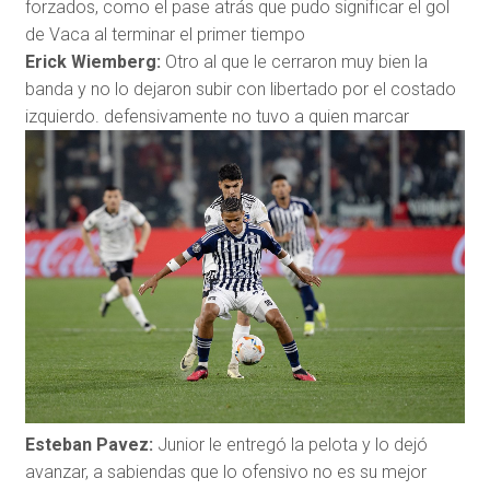
forzados, como el pase atrás que pudo significar el gol
de Vaca al terminar el primer tiempo
Erick Wiemberg:
Otro al que le cerraron muy bien la
banda y no lo dejaron subir con libertado por el costado
izquierdo. defensivamente no tuvo a quien marcar
Esteban Pavez:
Junior le entregó la pelota y lo dejó
avanzar, a sabiendas que lo ofensivo no es su mejor