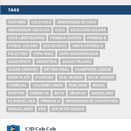
TAGS
FEATURED
COLO COLO
UNIVERSIDAD DE CHILE
UNIVERSIDAD CATÓLICA
CHILE
SELECCIÓN CHILENA
COPA LIBERTADORES
PRIMERA DIVISIÓN
PRIMERA B
FUTBOL CHILENO
DESTACADOS
UNIÓN ESPAÑOLA
PALESTINO
COPA CHILE
COPA SUDAMERICANA
HUACHIPATO
ARGENTINA
AUDAX ITALIANO
ALEXIS SÁNCHEZ
ARTURO VIDAL
CHAMPIONS LEAGUE
RIVER PLATE
O'HIGGINS
REAL MADRID
BOCA JUNIORS
COBRESAL
COQUIMBO UNIDO
ÑUBLENSE
BRASIL
EVERTON
COBRELOA
BETIS
URUGUAY
BARCELONA
FC BARCELONA
PRIMERA A
UNIVERSIDAD DE CONCEPCIÓN
MAGALLANES
PSG
DEPORTES IQUIQUE