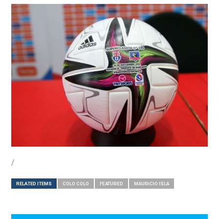
/
RELATED ITEMS
COLO COLO
FEATURED
MAURICIO ISLA