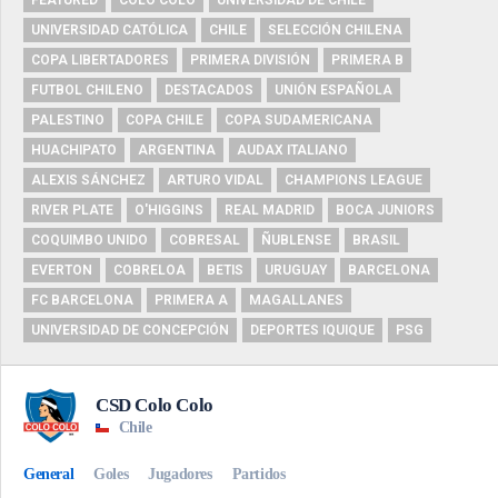
UNIVERSIDAD CATÓLICA
CHILE
SELECCIÓN CHILENA
COPA LIBERTADORES
PRIMERA DIVISIÓN
PRIMERA B
FUTBOL CHILENO
DESTACADOS
UNIÓN ESPAÑOLA
PALESTINO
COPA CHILE
COPA SUDAMERICANA
HUACHIPATO
ARGENTINA
AUDAX ITALIANO
ALEXIS SÁNCHEZ
ARTURO VIDAL
CHAMPIONS LEAGUE
RIVER PLATE
O'HIGGINS
REAL MADRID
BOCA JUNIORS
COQUIMBO UNIDO
COBRESAL
ÑUBLENSE
BRASIL
EVERTON
COBRELOA
BETIS
URUGUAY
BARCELONA
FC BARCELONA
PRIMERA A
MAGALLANES
UNIVERSIDAD DE CONCEPCIÓN
DEPORTES IQUIQUE
PSG