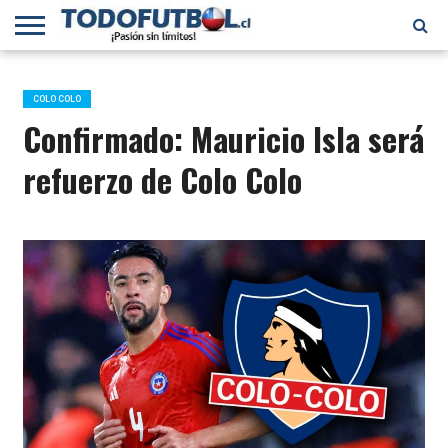
PRIMERA
DIVISIÓN
PRIMERA
SELECCIÓN
CHILENOS
FÚTBOL
B
CHILENA
EN EL
INTERNACIONAL
COLO COLO
MUNDO
Confirmado: Mauricio Isla será
refuerzo de Colo Colo