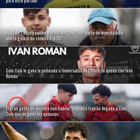
para este partido
Apellido Caszely vuelve a brillar en Colo Colo: nieto de leyenda alba
anotó golazo de chilena a la UC
Colo Colo le gana la pulseada a Universidad de Chile y se queda con Iván
Román
El gran gesto de Vozinha con Gabriel Maureira tras su llegada a Colo
Colo que se ganó los aplausos