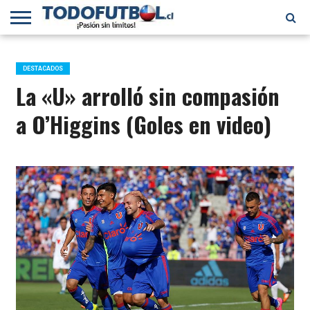
PRIMERA
DIVISIÓN
PRIMERA
SELECCIÓN
CHILENOS
FÚTBOL
B
CHILENA
EN EL
INTERNACIONAL
DESTACADOS
MUNDO
La «U» arrolló sin compasión
a O’Higgins (Goles en video)