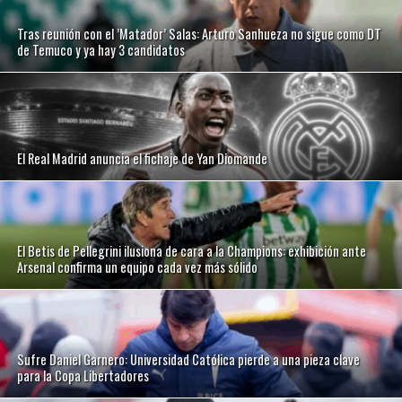
Tras reunión con el ’Matador’ Salas: Arturo Sanhueza no sigue como DT
de Temuco y ya hay 3 candidatos
El Real Madrid anuncia el fichaje de Yan Diomande
El Betis de Pellegrini ilusiona de cara a la Champions: exhibición ante
Arsenal confirma un equipo cada vez más sólido
Sufre Daniel Garnero: Universidad Católica pierde a una pieza clave
para la Copa Libertadores