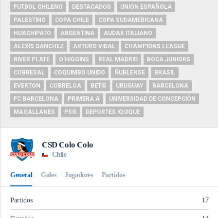
FUTBOL CHILENO
DESTACADOS
UNIÓN ESPAÑOLA
PALESTINO
COPA CHILE
COPA SUDAMERICANA
HUACHIPATO
ARGENTINA
AUDAX ITALIANO
ALEXIS SÁNCHEZ
ARTURO VIDAL
CHAMPIONS LEAGUE
RIVER PLATE
O'HIGGINS
REAL MADRID
BOCA JUNIORS
COBRESAL
COQUIMBO UNIDO
ÑUBLENSE
BRASIL
EVERTON
COBRELOA
BETIS
URUGUAY
BARCELONA
FC BARCELONA
PRIMERA A
UNIVERSIDAD DE CONCEPCIÓN
MAGALLANES
PSG
DEPORTES IQUIQUE