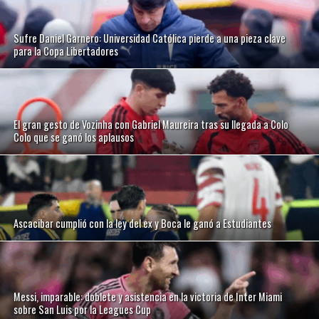
Sufre Daniel Garnero: Universidad Católica pierde a una pieza clave
para la Copa Libertadores
El gran gesto de Vozinha con Gabriel Maureira tras su llegada a Colo
Colo que se ganó los aplausos
Ascacibar cumplió con la ley del ex y Boca le ganó a Estudiantes
Messi, imparable: doblete y asistencia en la victoria de Inter Miami
sobre San Luis por la Leagues Cup