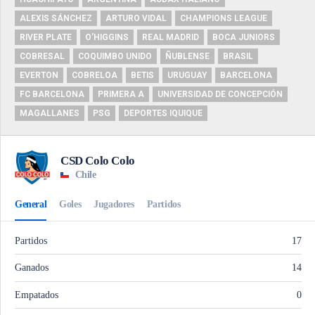
ALEXIS SÁNCHEZ
ARTURO VIDAL
CHAMPIONS LEAGUE
RIVER PLATE
O'HIGGINS
REAL MADRID
BOCA JUNIORS
COBRESAL
COQUIMBO UNIDO
ÑUBLENSE
BRASIL
EVERTON
COBRELOA
BETIS
URUGUAY
BARCELONA
FC BARCELONA
PRIMERA A
UNIVERSIDAD DE CONCEPCIÓN
MAGALLANES
PSG
DEPORTES IQUIQUE