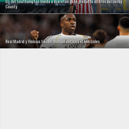
DT del Southampton blinda a Brereton ante presunto interés del Derby
County
Real Madrid y Vinícius tienen reunión decisiva el miércoles