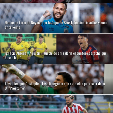
Noche de furia de Neymar por la Copa de Brasil: Tensión, insultos y caos
ante Remo
Ignacio Aliseda y Agustín Hausch: de ahí saldría el puntero derecho que
busca la UC
Advierten que Cristopher Toselli negocia con este club para salir de la
U: “Préstamo”