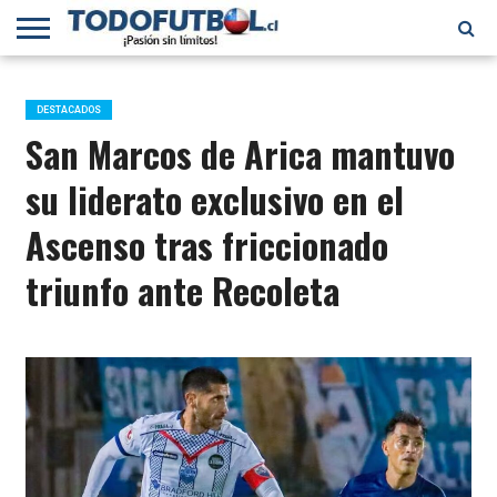
PRIMERA
DIVISIÓN
PRIMERA
SELECCIÓN
CHILENOS
FÚTBOL
B
CHILENA
EN EL
INTERNACIONAL
DESTACADOS
MUNDO
San Marcos de Arica mantuvo
su liderato exclusivo en el
Ascenso tras friccionado
triunfo ante Recoleta