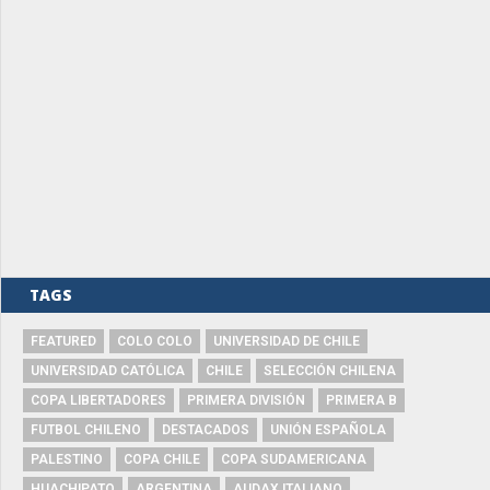
TAGS
FEATURED
COLO COLO
UNIVERSIDAD DE CHILE
UNIVERSIDAD CATÓLICA
CHILE
SELECCIÓN CHILENA
COPA LIBERTADORES
PRIMERA DIVISIÓN
PRIMERA B
FUTBOL CHILENO
DESTACADOS
UNIÓN ESPAÑOLA
PALESTINO
COPA CHILE
COPA SUDAMERICANA
HUACHIPATO
ARGENTINA
AUDAX ITALIANO