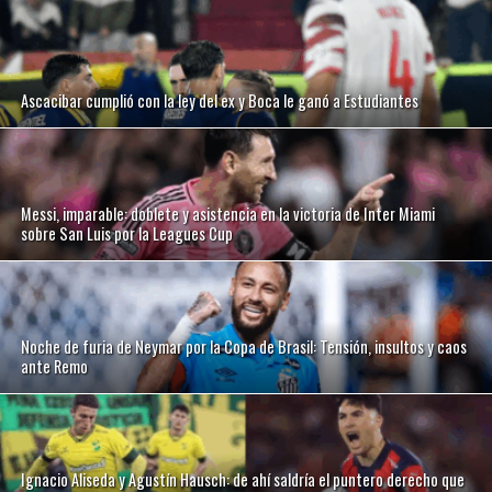
Ascacibar cumplió con la ley del ex y Boca le ganó a Estudiantes
Messi, imparable: doblete y asistencia en la victoria de Inter Miami
sobre San Luis por la Leagues Cup
Noche de furia de Neymar por la Copa de Brasil: Tensión, insultos y caos
ante Remo
Ignacio Aliseda y Agustín Hausch: de ahí saldría el puntero derecho que