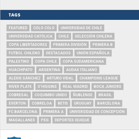
TAGS
FEATURED
COLO COLO
UNIVERSIDAD DE CHILE
UNIVERSIDAD CATÓLICA
CHILE
SELECCIÓN CHILENA
COPA LIBERTADORES
PRIMERA DIVISIÓN
PRIMERA B
FUTBOL CHILENO
DESTACADOS
UNIÓN ESPAÑOLA
PALESTINO
COPA CHILE
COPA SUDAMERICANA
HUACHIPATO
ARGENTINA
AUDAX ITALIANO
ALEXIS SÁNCHEZ
ARTURO VIDAL
CHAMPIONS LEAGUE
RIVER PLATE
O'HIGGINS
REAL MADRID
BOCA JUNIORS
COBRESAL
COQUIMBO UNIDO
ÑUBLENSE
BRASIL
EVERTON
COBRELOA
BETIS
URUGUAY
BARCELONA
FC BARCELONA
PRIMERA A
UNIVERSIDAD DE CONCEPCIÓN
MAGALLANES
PSG
DEPORTES IQUIQUE