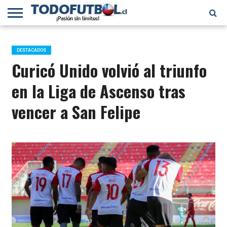
PRIMERA
DIVISIÓN
PRIMERA
SELECCIÓN
CHILENOS
FÚTBOL
B
CHILENA
EN EL
INTERNACIONAL
DESTACADOS
MUNDO
Curicó Unido volvió al triunfo
en la Liga de Ascenso tras
vencer a San Felipe