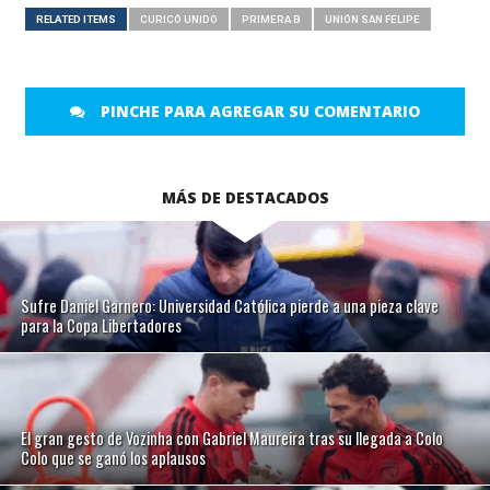
RELATED ITEMS
CURICÓ UNIDO
PRIMERA B
UNIÓN SAN FELIPE
PINCHE PARA AGREGAR SU COMENTARIO
MÁS DE DESTACADOS
Sufre Daniel Garnero: Universidad Católica pierde a una pieza clave
para la Copa Libertadores
El gran gesto de Vozinha con Gabriel Maureira tras su llegada a Colo
Colo que se ganó los aplausos