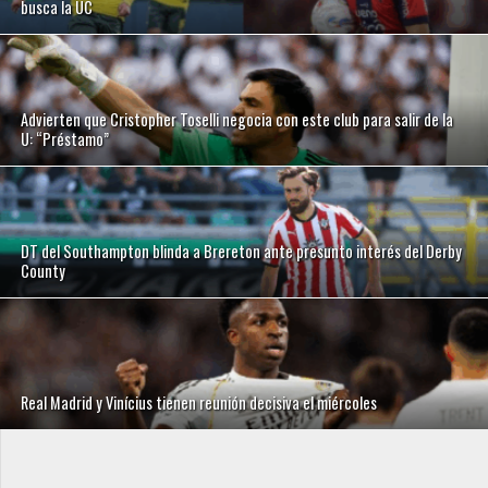
busca la UC
Advierten que Cristopher Toselli negocia con este club para salir de la
U: “Préstamo”
DT del Southampton blinda a Brereton ante presunto interés del Derby
County
Real Madrid y Vinícius tienen reunión decisiva el miércoles