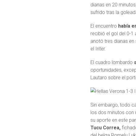
dianas en 20 minutos,
sufrido tras la golea
El encuentro
había e
recibió el gol del 0-1
anotó tres dianas en 
el Inter.
El cuadro lombardo
oportunidades, except
Lautaro sobre el port
Sin embargo, todo ca
los dos minutos con 
su aporte en este pa
Tucu Correa,
fichado
del belga Romelu Luk