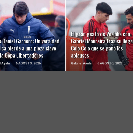
LEER MÁS
LEER MÁS
El gran gesto de Vozinha con
 Daniel Garnero: Universidad
Gabriel Maureira tras su llega
ica pierde a una pieza clave
Colo Colo que se ganó los
 la Copa Libertadores
aplausos
l Ayala
6 AGOSTO, 2026
Gabriel Ayala
6 AGOSTO, 2026