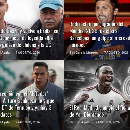
LEER MÁS
LEER MÁS
Rodri, el mejor jugador del
ido Caszely vuelve a brillar en
Mundial 2026, da el sí al
Colo: nieto de leyenda alba
Barcelona: un golpe al merca
 golazo de chilena a la UC
europeo
l Ayala
7 AGOSTO, 2026
Sol Garcia Lineros
7 AGOSTO, 2026
LEER MÁS
LEER MÁS
reunión con el ’Matador’
: Arturo Sanhueza no sigue
 DT de Temuco y ya hay 3
El Real Madrid anuncia el ficha
idatos
de Yan Diomande
l Ayala
7 AGOSTO, 2026
Gabriel Ayala
7 AGOSTO, 2026