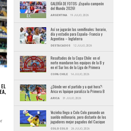
GALERÍA DE FOTOS: ¡España campeón
del Mundo 2026!
ARGENTINA
19 JULIO, 2026
Así se jugarán las semifinales: horario,
día y estadio para España- Francia y
Argentina – Inglaterra
DESTACADOS
12 JULIO, 2026
Resultados de la Copa Chile: en el
norte mandaron los equipos de la B y
en el Sur los de la Liga de Primera
COPA CHILE
14 JULIO, 2026
 EL
¿Dónde ver el partido y a qué hora?:
EA,
Arica vs Iquique paraliza la Primera B
ARICA
31 JULIO, 2026
Vozinha llega a Colo Colo ganando un
sueldo millonario, pero distante de los
or
jugadores mejor pagados del Cacique
COLO COLO
26 JULIO, 2026