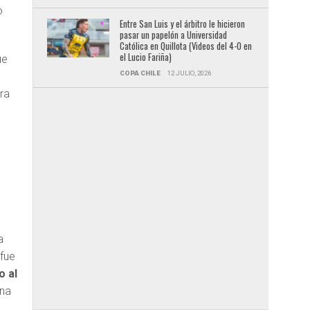
o
Entre San Luis y el árbitro le hicieron
pasar un papelón a Universidad
Católica en Quillota (Videos del 4-0 en
el Lucio Fariña)
ue
COPA CHILE
12 JULIO, 2026
ra
a
fue
o al
ana