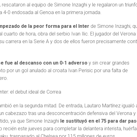
 rescataron al equipo de Simone Inzaghi y le regalaron un triunf
da 4-0 endosada al Genoa en la primera jornada.
mpezado de la peor forma para el Inter
de Simone Inzaghi, q
 al cuarto de hora, obra del serbio Ivan Ilic. El jugador del Verona
su carrera en la Serie A y dos de ellos fueron precisamente cont
se fue al descanso con un 0-1 adverso
y sin crear grandes
o por un gol anulado al croata Ivan Perisic por una falta de
ero.
mbió en la segunda mitad. De entrada, Lautaro Martínez igualó 
un cabezazo tras una desconcentración defensiva del Verona y 
rtido, ya que Simone Inzaghi
le sustituyó en el 75 para dar pas
 recién este jueves para completar la delantera interista, huérf
aku, traspasado al Chelsea por 115 millones de euros.