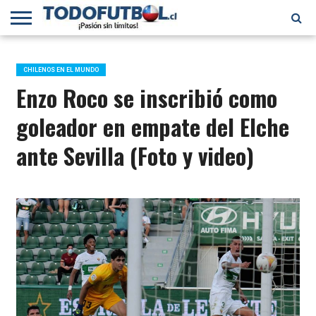
PRIMERA
DIVISIÓN
PRIMERA
SELECCIÓN
CHILENOS
FÚTBOL
B
CHILENA
EN EL
INTERNACIONAL
CHILENOS EN EL MUNDO
MUNDO
Enzo Roco se inscribió como
goleador en empate del Elche
ante Sevilla (Foto y video)