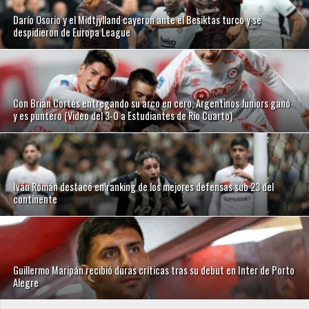
Darío Osorio y el Midtjylland cayeron ante el Besiktas turco y se
despidieron de Europa League
Con Brian Cortés entregando su arco en cero, Argentinos Juniors ganó
y es puntero (Video del 3-0 a Estudiantes de Río Cuarto)
Iván Román destacó en ranking de los mejores defensas sub 23 del
continente
Guillermo Maripán recibió duras críticas tras su debut en Inter de Porto
Alegre