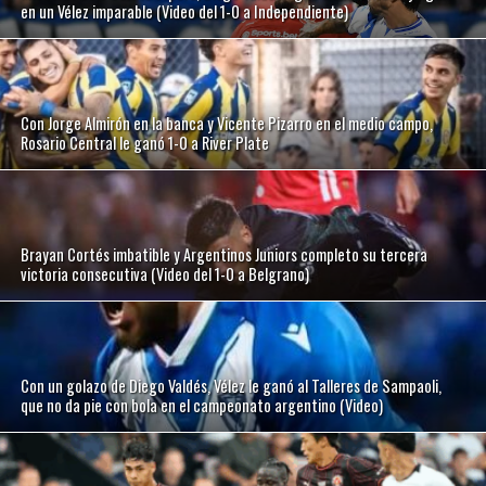
en un Vélez imparable (Video del 1-0 a Independiente)
Con Jorge Almirón en la banca y Vicente Pizarro en el medio campo,
Rosario Central le ganó 1-0 a River Plate
Brayan Cortés imbatible y Argentinos Juniors completo su tercera
victoria consecutiva (Video del 1-0 a Belgrano)
Con un golazo de Diego Valdés, Vélez le ganó al Talleres de Sampaoli,
que no da pie con bola en el campeonato argentino (Video)