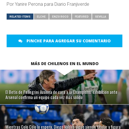
Por Yanire Perona para Diario Franjiverde
RELATED ITEMS
ELCHE
ENZO ROCO
FEATURED
SEVILLA
PINCHE PARA AGREGAR SU COMENTARIO
MÁS DE CHILENOS EN EL MUNDO
El Betis de Pellegrini ilusiona de cara a la Champions: exhibición ante
Arsenal confirma un equipo cada vez más sólido
Mientras Colo Colo lo espera, Diego Valdés sigue siendo titular y figura