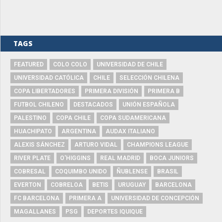
TAGS
FEATURED
COLO COLO
UNIVERSIDAD DE CHILE
UNIVERSIDAD CATÓLICA
CHILE
SELECCIÓN CHILENA
COPA LIBERTADORES
PRIMERA DIVISIÓN
PRIMERA B
FUTBOL CHILENO
DESTACADOS
UNIÓN ESPAÑOLA
PALESTINO
COPA CHILE
COPA SUDAMERICANA
HUACHIPATO
ARGENTINA
AUDAX ITALIANO
ALEXIS SÁNCHEZ
ARTURO VIDAL
CHAMPIONS LEAGUE
RIVER PLATE
O'HIGGINS
REAL MADRID
BOCA JUNIORS
COBRESAL
COQUIMBO UNIDO
ÑUBLENSE
BRASIL
EVERTON
COBRELOA
BETIS
URUGUAY
BARCELONA
FC BARCELONA
PRIMERA A
UNIVERSIDAD DE CONCEPCIÓN
MAGALLANES
PSG
DEPORTES IQUIQUE