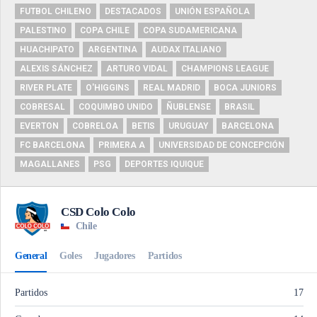
FUTBOL CHILENO
DESTACADOS
UNIÓN ESPAÑOLA
PALESTINO
COPA CHILE
COPA SUDAMERICANA
HUACHIPATO
ARGENTINA
AUDAX ITALIANO
ALEXIS SÁNCHEZ
ARTURO VIDAL
CHAMPIONS LEAGUE
RIVER PLATE
O'HIGGINS
REAL MADRID
BOCA JUNIORS
COBRESAL
COQUIMBO UNIDO
ÑUBLENSE
BRASIL
EVERTON
COBRELOA
BETIS
URUGUAY
BARCELONA
FC BARCELONA
PRIMERA A
UNIVERSIDAD DE CONCEPCIÓN
MAGALLANES
PSG
DEPORTES IQUIQUE