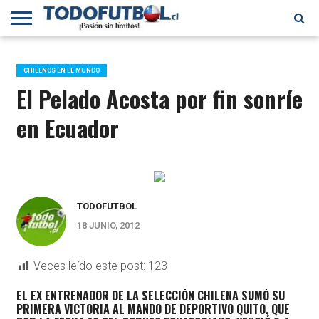
PRIMERA
DIVISIÓN
PRIMERA
SELECCIÓN
CHILENOS
FÚTBOL
B
CHILENA
EN EL
INTERNACIONAL
CHILENOS EN EL MUNDO
MUNDO
El Pelado Acosta por fin sonríe
en Ecuador
TODOFUTBOL
18 JUNIO, 2012
Veces leído este post:
123
EL EX ENTRENADOR DE LA SELECCIÓN CHILENA SUMÓ SU
PRIMERA VICTORIA AL MANDO DE DEPORTIVO QUITO, QUE