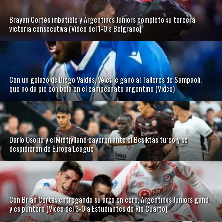
Brayan Cortés imbatible y Argentinos Juniors completo su tercera
victoria consecutiva (Video del 1-0 a Belgrano)
Con un golazo de Diego Valdés, Vélez le ganó al Talleres de Sampaoli,
que no da pie con bola en el campeonato argentino (Video)
Darío Osorio y el Midtjylland cayeron ante el Besiktas turco y se
despidieron de Europa League
Con Brian Cortés entregando su arco en cero, Argentinos Juniors ganó
y es puntero (Video del 3-0 a Estudiantes de Río Cuarto)