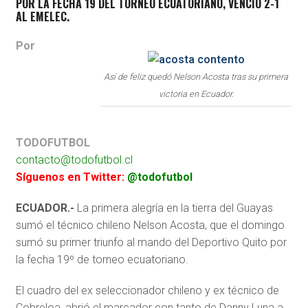
POR LA FECHA 19 DEL TORNEO ECUATORIANO, VENCIÓ 2-1
AL EMELEC.
Por
Así de feliz quedó Nelson Acosta tras su primera
victoria en Ecuador.
TODOFUTBOL
contacto@todofutbol.cl
Síguenos en Twitter:
@todofutbol
ECUADOR.-
La primera alegría en la tierra del Guayas
sumó el técnico chileno Nelson Acosta, que el domingo
sumó su primer triunfo al mando del Deportivo Quito por
la fecha 19º de torneo ecuatoriano.
El cuadro del ex seleccionador chileno y ex técnico de
Cobreloa, abrió el marcador con tanto de Danny Luna a