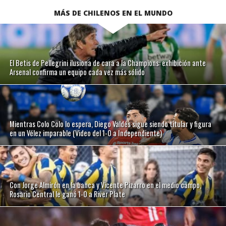
MÁS DE CHILENOS EN EL MUNDO
El Betis de Pellegrini ilusiona de cara a la Champions: exhibición ante
Arsenal confirma un equipo cada vez más sólido
Mientras Colo Colo lo espera, Diego Valdés sigue siendo titular y figura
en un Vélez imparable (Video del 1-0 a Independiente)
Con Jorge Almirón en la banca y Vicente Pizarro en el medio campo,
Rosario Central le ganó 1-0 a River Plate