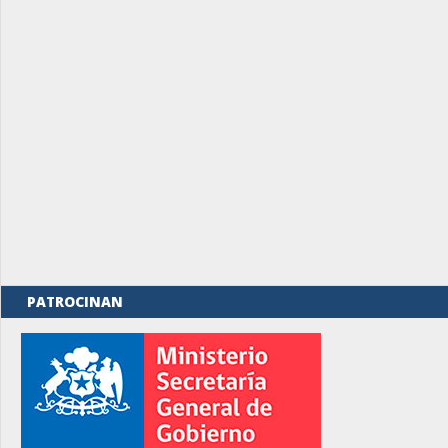
PATROCINAN
rno