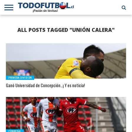
PRIMERA
DIVISIÓN
PRIMERA
SELECCIÓN
CHILENOS
FÚTBOL
ALL POSTS TAGGED "UNIÓN CALERA"
B
CHILENA
EN EL
INTERNACIONAL
MUNDO
PRIMERA DIVISIÓN
Ganó Universidad de Concepción…¡ Y es noticia!
COBRESAL