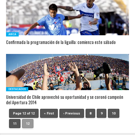
ARICA
Confirmada la programación de la liguilla: comienza este sábado
DESTACADOS
Universidad de Chile aprovechó su oportunidad y se coronó campeón
del Apertura 2014
Page 12 of 12
« First
‹ Previous
8
9
10
11
12