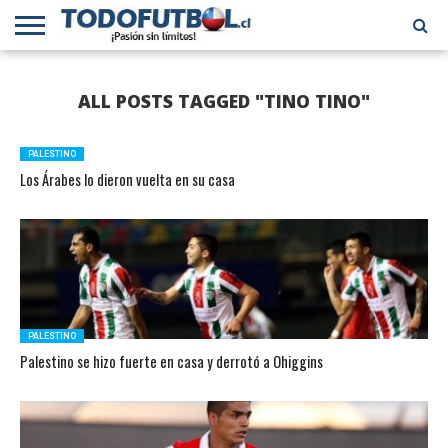
PRIMERA
DIVISIÓN
PRIMERA
SELECCIÓN
CHILENOS
FÚTBOL
ALL POSTS TAGGED "TINO TINO"
B
CHILENA
EN EL
INTERNACIONAL
MUNDO
PALESTINO
Los Árabes lo dieron vuelta en su casa
PALESTINO
Palestino se hizo fuerte en casa y derrotó a Ohiggins