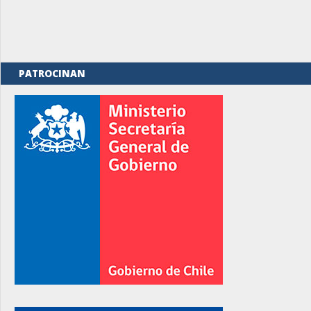
PATROCINAN
rno