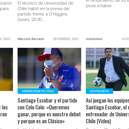
el rendimiento de su 
izaron
El técnico de Universidad de
pese a haber...
 para
Chile habló en la previa del
partido frente a O’Higgins
(lunes, 20:30...
O, 2022
Marcelo Barranti
28 FEBRERO, 2022
todofutbol
14 F
LEER MÁS
LEER MÁS
UNIVERSIDAD DE CHILE
DESTACADOS
Santiago Escobar y el partido
Así juegan los equipo
: los
con Colo Colo: «Queremos
Santiago Escobar, el 
aron
ganar, porque es nuestro debut
entrenador de Univer
y porque es un Clásico»
Chile (Video)