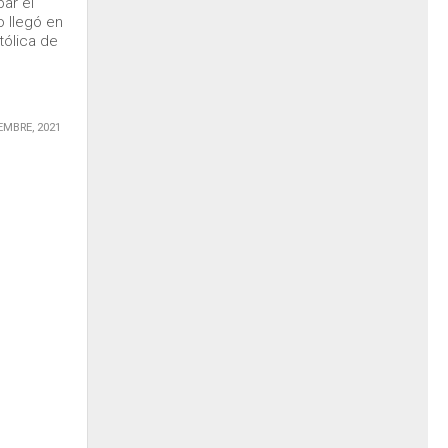
bar el
 llegó en
tólica de
EMBRE, 2021