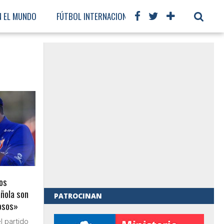
N EL MUNDO
FÚTBOL INTERNACIONAL
os
añola son
PATROCINAN
osos»
al de Gobierno
l partido