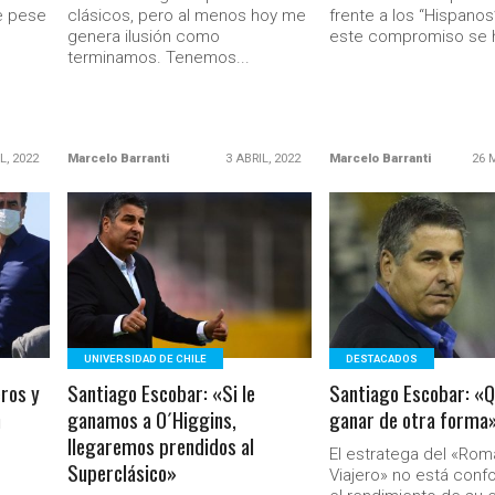
e pese
clásicos, pero al menos hoy me
frente a los “Hispanos
genera ilusión como
este compromiso se h
terminamos. Tenemos...
L, 2022
Marcelo Barranti
3 ABRIL, 2022
Marcelo Barranti
26 
LEER MÁS
LEER MÁS
Ministerio Secretaría Gener
UNIVERSIDAD DE CHILE
DESTACADOS
ros y
Santiago Escobar: «Si le
Santiago Escobar: «
n
ganamos a O´Higgins,
ganar de otra forma»
llegaremos prendidos al
El estratega del «Rom
Superclásico»
Viajero» no está con