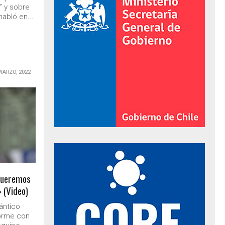
” y sobre
abló en...
MARZO, 2022
al de Gobierno
Queremos
 (Video)
ántico
forme con