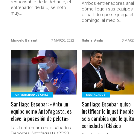
responsable de la debacle, el
Ambos entrenadores anal
entrenador de la U, se notó
cómo llegan sus equipos
muy...
el partido que se juega el
domingo, al medio...
Marcelo Barranti
7 MARZO, 2022
Gabriel Ayala
3 MARZ
LEER MÁS
LEER MÁS
UNIVERSIDAD DE CHILE
DESTACADOS
Santiago Escobar: «Ante un
Santiago Escobar quiso
equipo como Antofagasta, es
justificar lo injustificable
clave la posesión de pelota»
seis cambios que le quit
seriedad al Clásico
La U enfrentará este sábado a
Deportes Antofagasta (20:30