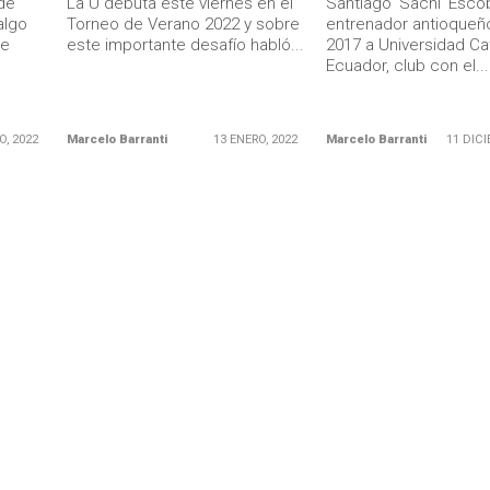
de
La U debuta este viernes en el
Santiago ‘Sachi’ Esco
algo
Torneo de Verano 2022 y sobre
entrenador antioqueño
de
este importante desafío habló...
2017 a Universidad Ca
Ecuador, club con el...
O, 2022
Marcelo Barranti
13 ENERO, 2022
Marcelo Barranti
11 DICI