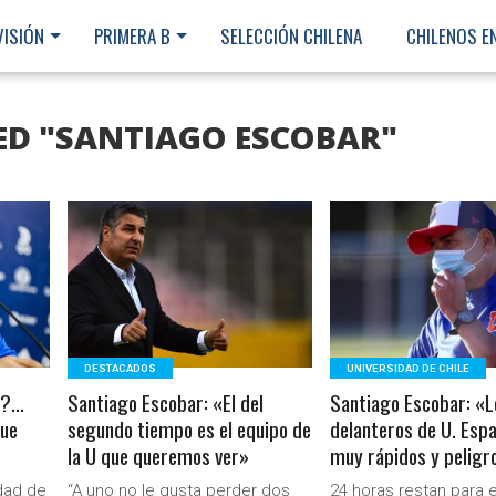
VISIÓN
PRIMERA B
SELECCIÓN CHILENA
CHILENOS E
ED "SANTIAGO ESCOBAR"
LEER MÁS
LEER MÁS
DESTACADOS
UNIVERSIDAD DE CHILE
r?…
Santiago Escobar: «El del
Santiago Escobar: «L
que
segundo tiempo es el equipo de
delanteros de U. Esp
la U que queremos ver»
muy rápidos y peligr
Ministerio Secretaría Gener
dad de
“A uno no le gusta perder dos
24 horas restan para e