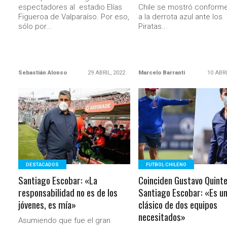
espectadores al estadio Elías
Chile se mostró conform
Figueroa de Valparaíso. Por eso,
a la derrota azul ante los
sólo por...
Piratas...
Sebastián Alonso
29 ABRIL, 2022
Marcelo Barranti
10 ABRI
LEER MÁS
LEER MÁS
DESTACADOS
FUTBOL CHILENO
Santiago Escobar: «La
Coinciden Gustavo Quinte
responsabilidad no es de los
Santiago Escobar: «Es u
jóvenes, es mía»
clásico de dos equipos
necesitados»
Asumiendo que fue el gran