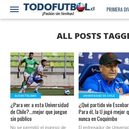
PRIMERA DI
ALL POSTS TAGG
LEER MÁS
LEER MÁS
AUDAX ITALIANO
UNIVERSIDAD DE CHILE
¿Para ver a esta Universidad
¿Qué partido vio Escoba
de Chile?…mejor que juegue
Para él, la U jugó mejor 
sin público
nunca en Coquimbo
No se permitió el ingreso de
El entrenador de Universi