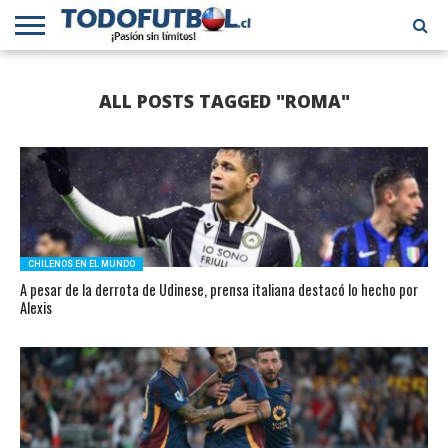
PRIMERA
DIVISIÓN
PRIMERA
SELECCIÓN
CHILENOS
FÚTBOL
ALL POSTS TAGGED "ROMA"
B
CHILENA
EN EL
INTERNACIONAL
MUNDO
CHILENOS EN EL MUNDO
A pesar de la derrota de Udinese, prensa italiana destacó lo hecho por
Alexis