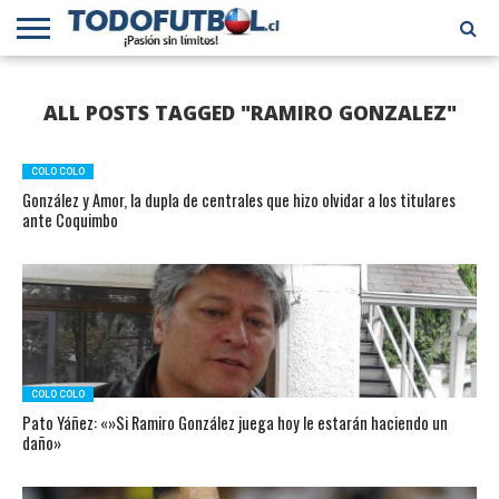
PRIMERA
DIVISIÓN
PRIMERA
SELECCIÓN
CHILENOS
FÚTBOL
ALL POSTS TAGGED "RAMIRO GONZALEZ"
B
CHILENA
EN EL
INTERNACIONAL
MUNDO
COLO COLO
González y Amor, la dupla de centrales que hizo olvidar a los titulares
ante Coquimbo
COLO COLO
Pato Yáñez: «»Si Ramiro González juega hoy le estarán haciendo un
daño»