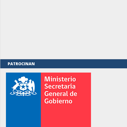
PATROCINAN
rno