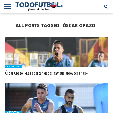
PRIMERA
DIVISIÓN
PRIMERA
SELECCIÓN
CHILENOS
FÚTBOL
ALL POSTS TAGGED "ÓSCAR OPAZO"
B
CHILENA
EN EL
INTERNACIONAL
MUNDO
ARGENTINA
Óscar Opazo: «Las oportunidades hay que aprovecharlas»
ARGENTINA