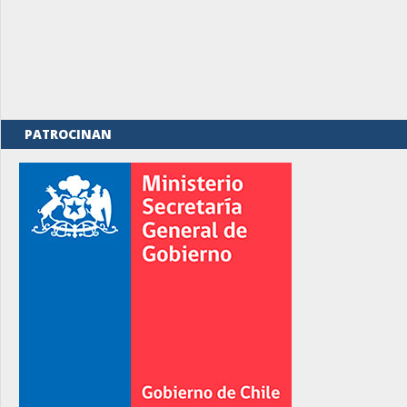
PATROCINAN
rno