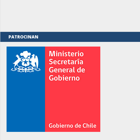
PATROCINAN
rno