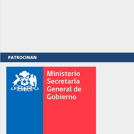
PATROCINAN
rno