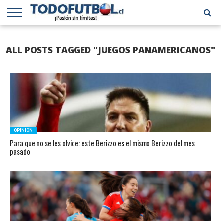
PRIMERA
DIVISIÓN
PRIMERA
SELECCIÓN
CHILENOS
FÚTBOL
ALL POSTS TAGGED "JUEGOS PANAMERICANOS"
B
CHILENA
EN EL
INTERNACIONAL
MUNDO
OPINIÓN
Para que no se les olvide: este Berizzo es el mismo Berizzo del mes
pasado