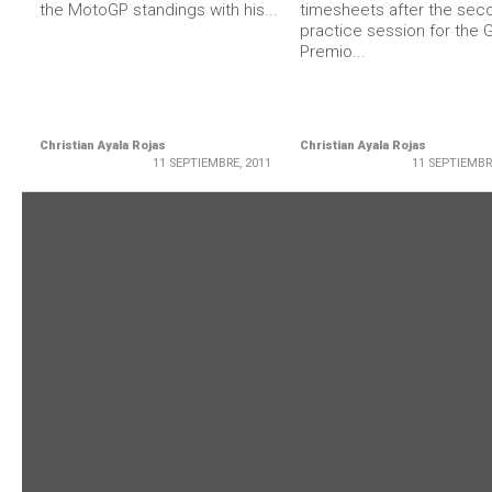
the MotoGP standings with his...
timesheets after the sec
practice session for the 
Premio...
Christian Ayala Rojas
Christian Ayala Rojas
11 SEPTIEMBRE, 2011
11 SEPTIEMBR