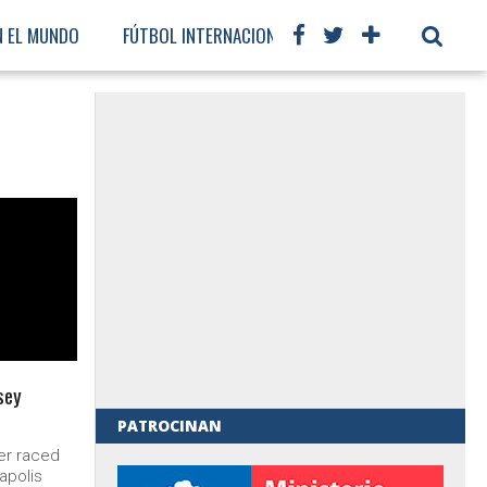
N EL MUNDO
FÚTBOL INTERNACIONAL
sey
PATROCINAN
er raced
al de Gobierno
napolis