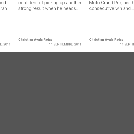
ond
confident of picking up another
Moto Grand Prix, his th
Gran
strong result when he heads...
consecutive win and..
Christian Ayala Rojas
Christian Ayala Rojas
E, 2011
11 SEPTIEMBRE, 2011
11 SEPTI
Ministerio Secretaría Gener