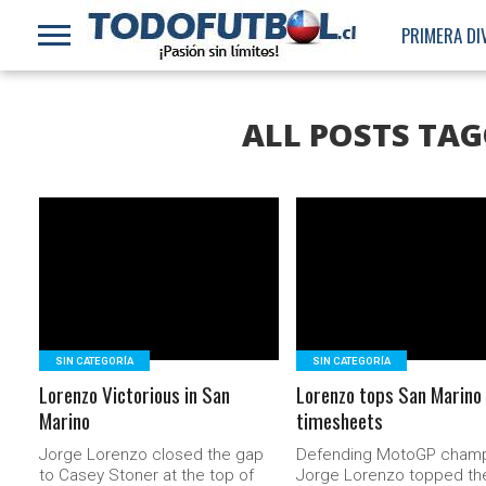
PRIMERA DI
ALL POSTS TAG
LEER MÁS
LEER MÁS
SIN CATEGORÍA
SIN CATEGORÍA
Lorenzo Victorious in San
Lorenzo tops San Marino
Marino
timesheets
Jorge Lorenzo closed the gap
Defending MotoGP cham
to Casey Stoner at the top of
Jorge Lorenzo topped th