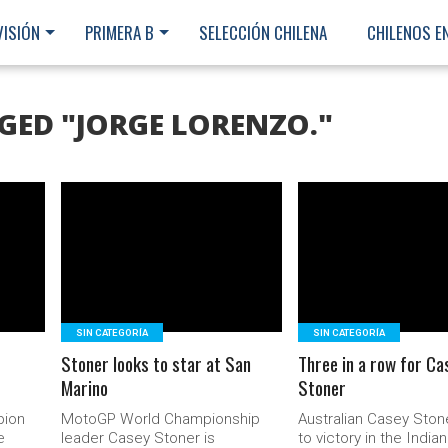
VISIÓN
PRIMERA B
SELECCIÓN CHILENA
CHILENOS E
GED "JORGE LORENZO."
LEER MÁS
LEER MÁS
SIN CATEGORÍA
SIN CATEGORÍA
Stoner looks to star at San
Three in a row for Ca
Marino
Stoner
pion
MotoGP World Championship
Australian Casey Ston
Ministerio Secretaría Gener
e
leader Casey Stoner is
to victory in the India