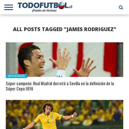
PRIMERA
DIVISIÓN
PRIMERA
SELECCIÓN
CHILENOS
FÚTBOL
ALL POSTS TAGGED "JAMES RODRIGUEZ"
B
CHILENA
EN EL
INTERNACIONAL
MUNDO
DESTACADOS
Súper campeón: Real Madrid derrotó a Sevilla en la definición de la
Súper Copa UEFA