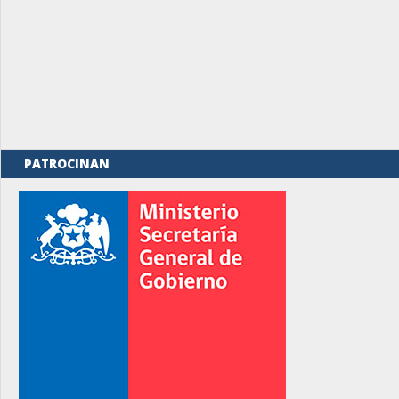
PATROCINAN
rno