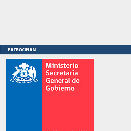
PATROCINAN
rno