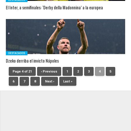
DESTACADOS
El Inter, a semifinales: ‘Derby della Madonnina’ a la europea
DESTACADOS
Dzeko derriba el invicto Nápoles
Page 4 of 21
‹ Previous
1
2
3
4
5
6
7
8
Next ›
Last »