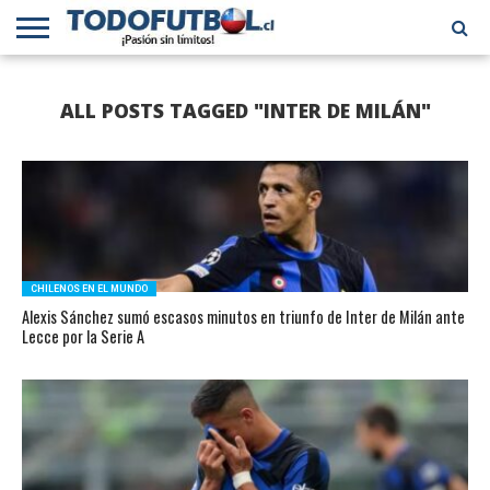
PRIMERA
DIVISIÓN
PRIMERA
SELECCIÓN
CHILENOS
FÚTBOL
ALL POSTS TAGGED "INTER DE MILÁN"
B
CHILENA
EN EL
INTERNACIONAL
MUNDO
CHILENOS EN EL MUNDO
Alexis Sánchez sumó escasos minutos en triunfo de Inter de Milán ante
Lecce por la Serie A