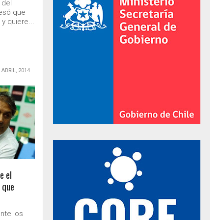
 del
fesó que
y quiere...
 ABRIL, 2014
al de Gobierno
e el
 que
nte los