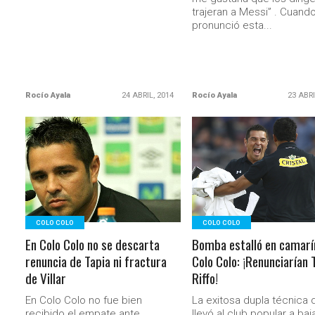
trajeran a Messi” . Cuand
pronunció esta...
Rocío Ayala
24 ABRIL, 2014
Rocío Ayala
23 ABRI
LEER MÁS
LEER MÁS
COLO COLO
COLO COLO
En Colo Colo no se descarta
Bomba estalló en camarí
renuncia de Tapia ni fractura
Colo Colo: ¡Renunciarían 
de Villar
Riffo!
En Colo Colo no fue bien
La exitosa dupla técnica 
recibido el empate ante
llevó al club popular a baja