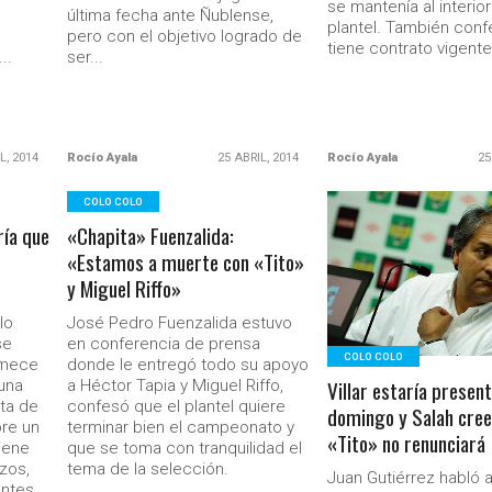
se mantenía al interior
última fecha ante Ñublense,
plantel. También con
pero con el objetivo logrado de
tiene contrato vigente 
..
ser...
L, 2014
Rocío Ayala
25 ABRIL, 2014
Rocío Ayala
25
COLO COLO
ría que
«Chapita» Fuenzalida:
LEER MÁS
«Estamos a muerte con «Tito»
y Miguel Riffo»
Ministerio Secretaría Gener
lo
José Pedro Fuenzalida estuvo
se
en conferencia de prensa
COLO COLO
emece
donde le entregó todo su apoyo
Villar estaría present
 una
a Héctor Tapia y Miguel Riffo,
lta de
confesó que el plantel quiere
domingo y Salah cree
re un
terminar bien el campeonato y
«Tito» no renunciará
iene
que se toma con tranquilidad el
rzos,
tema de la selección.
Juan Gutiérrez habló a
entes