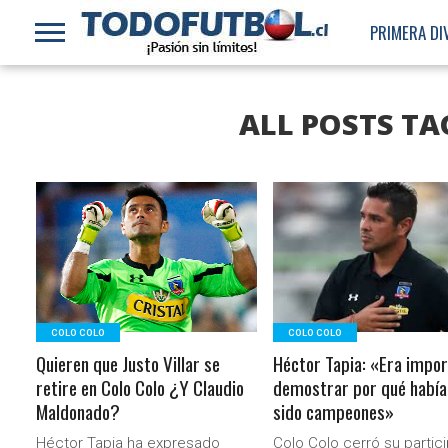
PRIMERA DI
ALL POSTS TA
LEER MÁS
LEER MÁS
COLO COLO
COLO COLO
Quieren que Justo Villar se
Héctor Tapia: «Era impo
retire en Colo Colo ¿Y Claudio
demostrar por qué habí
Maldonado?
sido campeones»
Héctor Tapia ha expresado
Colo Colo cerró su partic