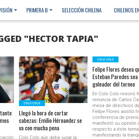
VISIÓN
PRIMERA B
SELECCIÓN CHILENA
CHILENOS E
GGED "HECTOR TAPIA"
COLO COLO
Felipe Flores desea q
LEER MÁS
Esteban Paredes sea 
goleador del torneo
En Colo Colo resonó f
renuncia de Carlos Caz
COLO COLO
mesa de directivos d
rtante
Llegó la hora de cortar
Felipe Flores asistió h
conferencia de pren
amos
cabezas: Emilio Hérnandez se
manifestó su opinión 
va con mucha pena
respecto a éste tema
Ministerio Secretaría Gener
manifestando la tranq
ipación
Colo Colo aún debe jugar la