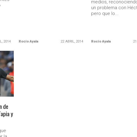
medios, reconociend
o
un problema con Héct
pero que lo...
L, 2014
Rocío Ayala
22 ABRIL, 2014
Rocío Ayala
21
n de
Tapia y
que
r la