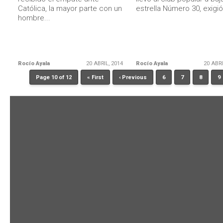
Católica, la mayor parte con un
estrella Número 30, exigió 
hombre...
Rocío Ayala
20 ABRIL, 2014
Rocío Ayala
20 ABRI
Page 10 of 12
« First
‹ Previous
6
7
8
9