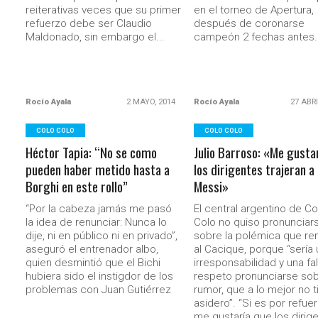
reiterativas veces que su primer
en el torneo de Apertura,
refuerzo debe ser Claudio
después de coronarse
Maldonado, sin embargo el...
campeón 2 fechas antes..
Rocío Ayala
2 MAYO, 2014
Rocío Ayala
27 ABRI
COLO COLO
COLO COLO
Héctor Tapia: “No se como
Julio Barroso: «Me gusta
pueden haber metido hasta a
los dirigentes trajeran a
Borghi en este rollo”
Messi»
“Por la cabeza jamás me pasó
El central argentino de Co
la idea de renunciar: Nunca lo
Colo no quiso pronunciar
dije, ni en público ni en privado”,
sobre la polémica que r
aseguró el entrenador albo,
al Cacique, porque “sería
quien desmintió que el Bichi
irresponsabilidad y una fa
hubiera sido el instigdor de los
respeto pronunciarse sob
problemas con Juan Gutiérrez
rumor, que a lo mejor no t
asidero”. “Si es por refue
me gustaría que los dirig