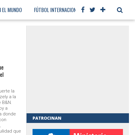
N EL MUNDO
FÚTBOL INTERNACIONAL
ue
el
uerte la
ely a la
e B&N.
oy a
sa donde
PATROCINAN
con
,
al de Gobierno
uilidad que