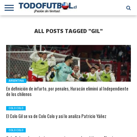
PRIMERA
DIVISIÓN
PRIMERA
SELECCIÓN
CHILENOS
FÚTBOL
ALL POSTS TAGGED "GIL"
B
CHILENA
EN EL
INTERNACIONAL
MUNDO
ARGENTINA
En definición de infarto, por penales, Huracán eliminó al Independiente
de los chilenos
COLO COLO
El Colo Gil se va de Colo Colo y así lo analiza Patricio Yáñez
COLO COLO