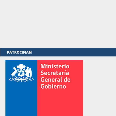
PATROCINAN
rno