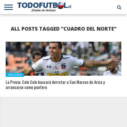
PRIMERA
DIVISIÓN
PRIMERA
SELECCIÓN
CHILENOS
FÚTBOL
ALL POSTS TAGGED "CUADRO DEL NORTE"
B
CHILENA
EN EL
INTERNACIONAL
MUNDO
COLO COLO
La Previa: Colo Colo buscará derrotar a San Marcos de Arica y
arrancarse como puntero