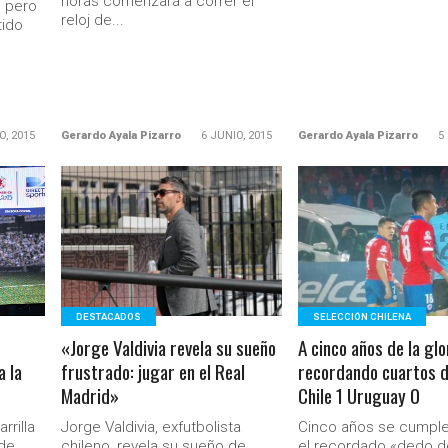
horas comenzará a correr el
, pero
reloj de...
tido
O, 2015
Gerardo Ayala Pizarro
6 JUNIO, 2015
Gerardo Ayala Pizarro
5
LEER MÁS
LEER MÁS
DESTACADOS
SELECCIÓN CHILENA
«Jorge Valdivia revela su sueño
A cinco años de la glo
a la
frustrado: jugar en el Real
recordando cuartos de
Madrid»
Chile 1 Uruguay 0
rrilla
Jorge Valdivia, exfutbolista
Cinco años se cumpl
 de
chileno, revela su sueño de
el recordado «dedo d