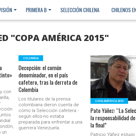
VISIÓN
PRIMERA B
SELECCIÓN CHILENA
CHILENOS E
ED "COPA AMÉRICA 2015"
COLOMBIA
a
Decepción: el común
LEER MÁS
tinto»
denominador, en el país
cafetero, tras la derrota de
Colombia
 y con
illa,
Los titulares de la prensa
COPA AMÉRICA 2015
r
colombiana dieron cuenta de
Pato Yáñez: “La Selec
lección
cómo la Selección cafetera -
untos
la responsabilidad de
según ellos-no estaba
ndial
preparada para enfrentar a una
la final”
Rondón,
guerrera Venezuela.
n un
Ministerio Secretaría Gener
Patricio Yáñez estuvo 