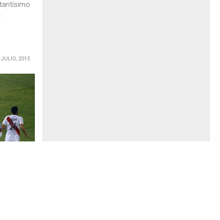
tantísimo
.
 JULIO, 2015
cancha «a
iendo el
defensa
lsado en