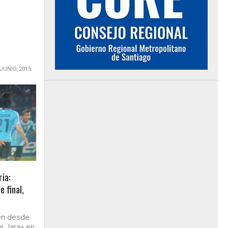
 JUNIO, 2015
ria:
 final,
en desde
e Jara» en