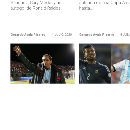
Sánchez, Gary Medel y un
anfitrión de una Copa Amé
autogol de Ronald Raldes.
hasta...
Gerardo Ayala Pizarro
4 JULIO, 2020
Gerardo Ayala Pizarro
4 JULI
LEER MÁS
LEER MÁS
ENTREVISTAS
ARGENTINA
Ramón Díaz: «Si Argentina
Sólo una duda en Argenti
juega como contra nosotros,
Garay o Demichelis
Chile no tiene chances»
Ezequiel Garay se sumó e
jueves por la tarde a los
Ramón Díaz sabe a qué rival se
entrenamientos de la
enfrentará la Selección de Chile
Selección. El defensor...