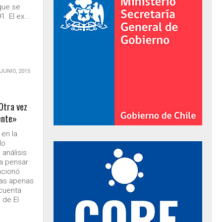
que se
. El ex...
 JUNIO, 2015
 Otra vez
rente»
en la
lo
al de Gobierno
 análisis
ra pensar
ncionó
eas apenas
 cuenta
 de El