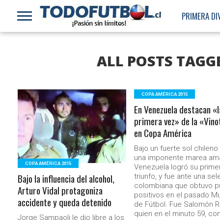
PRIMERA DI
ALL POSTS TAGG
COPA AMÉRICA 2015
En Venezuela destacan «l
LEER MÁS
primera vez» de la «Vino
en Copa América
Bajo un fuerte sol chileno
una imponente marea amar
COPA AMÉRICA 2015
Venezuela logró su prime
Bajo la influencia del alcohol,
triunfo, y fue ante una se
colombiana que obtuvo p
Arturo Vidal protagoniza
positivos en el pasado Mu
accidente y queda detenido
de Fútbol. Fue Salomón 
quien en el minuto 59, co
Jorge Sampaoli le dio libre a los