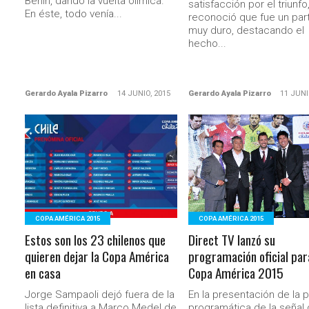
Berlín, dando la vuelta olímíca.
satisfacción por el triunfo
En éste, todo venía...
reconoció que fue un par
muy duro, destacando el
hecho...
Gerardo Ayala Pizarro
14 JUNIO, 2015
Gerardo Ayala Pizarro
11 JUNI
LEER MÁS
LEER MÁS
COPA AMÉRICA 2015
COPA AMÉRICA 2015
Estos son los 23 chilenos que
Direct TV lanzó su
quieren dejar la Copa América
programación oficial par
en casa
Copa América 2015
Jorge Sampaoli dejó fuera de la
En la presentación de la pa
lista definitiva a Marco Medel de
programática de la señal