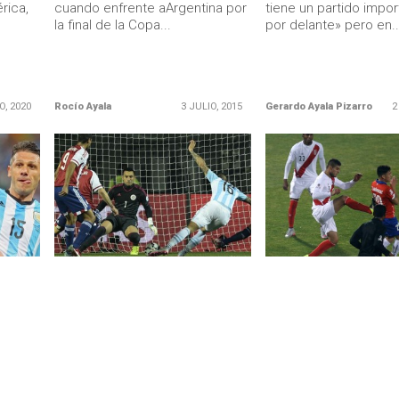
rica,
cuando enfrente aArgentina por
tiene un partido impor
la final de la Copa...
por delante» pero en..
O, 2020
Rocío Ayala
3 JULIO, 2015
Gerardo Ayala Pizarro
2
LEER MÁS
LEER MÁS
ARGENTINA
COPA AMÉRICA 2015
na:
Lujos, goles, set, match y
Zambrano entró a la 
FINAL: Argentina será rival de
matar chilenos» sigu
Chile
consejo de su padre
sta
Argentina tiene Angel. Tiene a
Carlos Zambrano, el 
un grupo infinitamente voraz.
peruano que fue expu