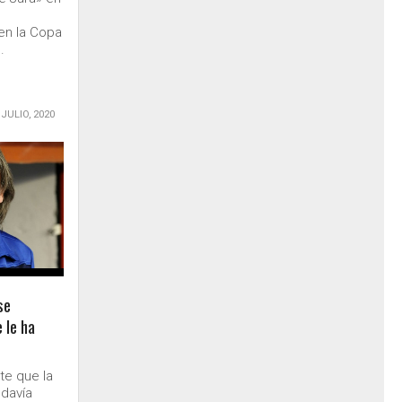
 en la Copa
.
 JULIO, 2020
se
 le ha
te que la
odavía