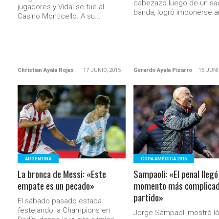
cabezazo luego de un sa
jugadores y Vidal se fue al
banda, logró imponerse an
Casino Monticello. A su...
Christian Ayala Rojas
17 JUNIO, 2015
Gerardo Ayala Pizarro
15 JUNI
LEER MÁS
LEER MÁS
ARGENTINA
COPA AMÉRICA 2015
La bronca de Messi: «Este
Sampaoli: «El penal llegó
empate es un pecado»
momento más complicad
partido»
El sábado pasado estaba
festejando la Champions en
Jorge Sampaoli mostró l