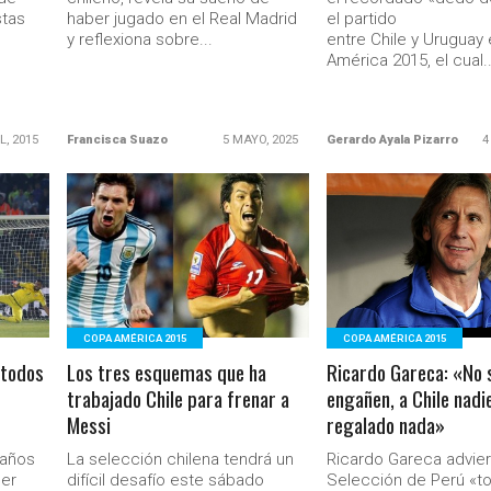
stas
haber jugado en el Real Madrid
el partido
y reflexiona sobre...
entre Chile y Uruguay
América 2015, el cual..
L, 2015
Francisca Suazo
5 MAYO, 2025
Gerardo Ayala Pizarro
4
LEER MÁS
LEER MÁS
COPA AMÉRICA 2015
COPA AMÉRICA 2015
 todos
Los tres esquemas que ha
Ricardo Gareca: «No 
trabajado Chile para frenar a
engañen, a Chile nadie
Messi
regalado nada»
 años
La selección chilena tendrá un
Ricardo Gareca advier
ser
difícil desafío este sábado
Selección de Perú «t