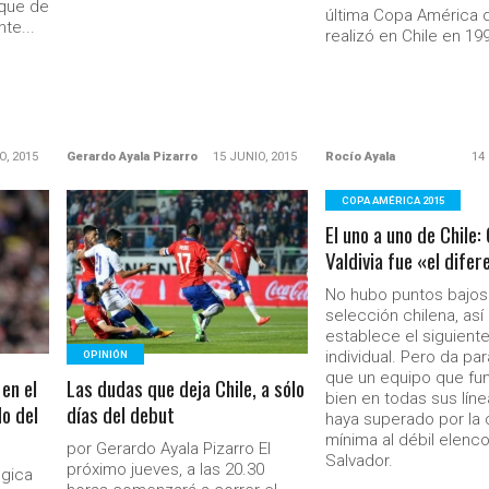
que de
última Copa América 
te...
realizó en Chile en 1991
O, 2015
Gerardo Ayala Pizarro
15 JUNIO, 2015
Rocío Ayala
14
COPA AMÉRICA 2015
El uno a uno de Chile:
LEER MÁS
Valdivia fue «el dife
No hubo puntos bajos 
selección chilena, así 
Ministerio Secretaría Gener
establece el siguiente
individual. Pero da pa
OPINIÓN
que un equipo que fu
 en el
Las dudas que deja Chile, a sólo
bien en todas sus lín
o del
días del debut
haya superado por la
mínima al débil elenco
por Gerardo Ayala Pizarro El
Salvador.
próximo jueves, a las 20.30
ógica