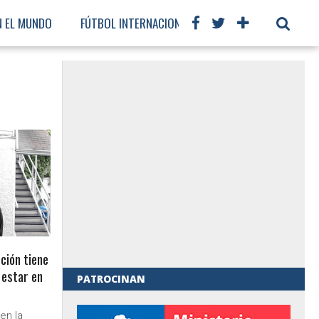
N EL MUNDO
FÚTBOL INTERNACIONAL
ción tiene
 estar en
PATROCINAN
al de Gobierno
en la