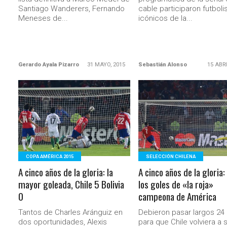
Santiago Wanderers, Fernando
cable participaron futboli
Meneses de...
icónicos de la...
Gerardo Ayala Pizarro
31 MAYO, 2015
Sebastián Alonso
15 ABRI
LEER MÁS
LEER MÁS
COPA AMÉRICA 2015
SELECCIÓN CHILENA
A cinco años de la gloria: la
A cinco años de la gloria:
mayor goleada, Chile 5 Bolivia
los goles de «la roja»
0
campeona de América
Tantos de Charles Aránguiz en
Debieron pasar largos 24
dos oportunidades, Alexis
para que Chile volviera a 