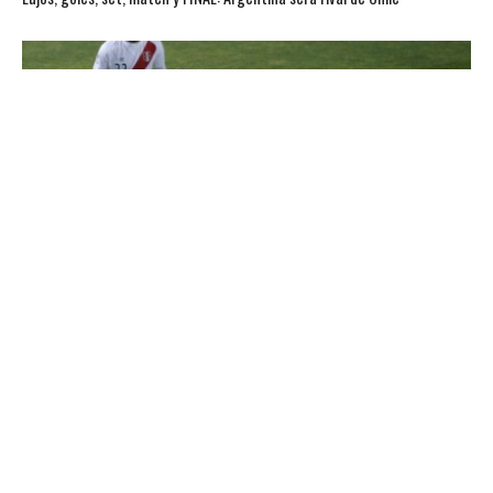
COPA AMÉRICA 2015
Zambrano entró a la cancha «a matar chilenos» siguiendo el consejo de
su padre