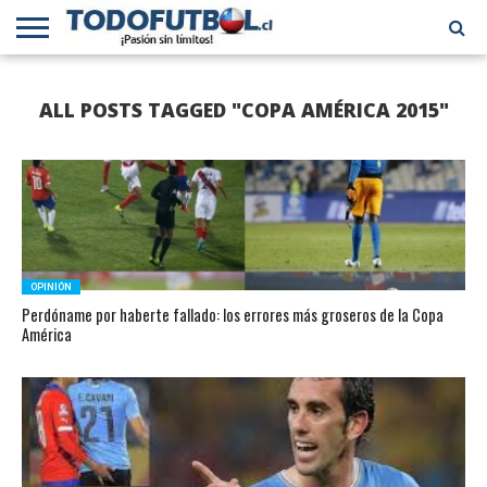
PRIMERA
DIVISIÓN
PRIMERA
SELECCIÓN
CHILENOS
FÚTBOL
ALL POSTS TAGGED "COPA AMÉRICA 2015"
B
CHILENA
EN EL
INTERNACIONAL
MUNDO
OPINIÓN
Perdóname por haberte fallado: los errores más groseros de la Copa
América