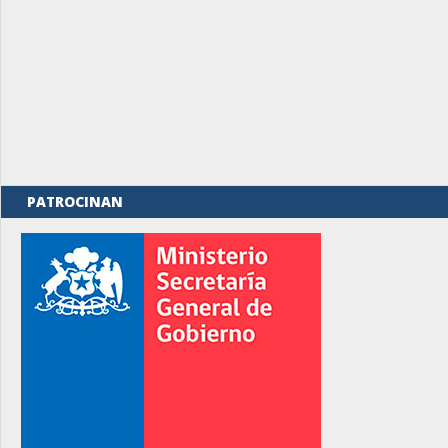
PATROCINAN
rno