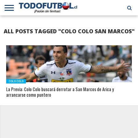
PRIMERA
DIVISIÓN
PRIMERA
SELECCIÓN
CHILENOS
FÚTBOL
ALL POSTS TAGGED "COLO COLO SAN MARCOS"
B
CHILENA
EN EL
INTERNACIONAL
MUNDO
COLO COLO
La Previa: Colo Colo buscará derrotar a San Marcos de Arica y
arrancarse como puntero