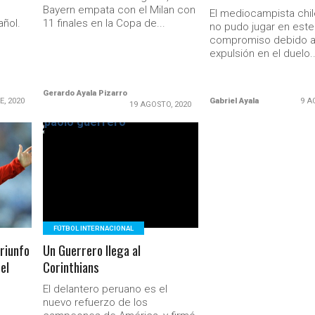
Bayern empata con el Milan con
El mediocampista chi
añol.
11 finales en la Copa de...
no pudo jugar en este
compromiso debido a
expulsión en el duelo..
Gerardo Ayala Pizarro
E, 2020
Gabriel Ayala
9 A
19 AGOSTO, 2020
LEER MÁS
Ministerio Secretaría Gener
FÚTBOL INTERNACIONAL
riunfo
Un Guerrero llega al
el
Corinthians
El delantero peruano es el
nuevo refuerzo de los