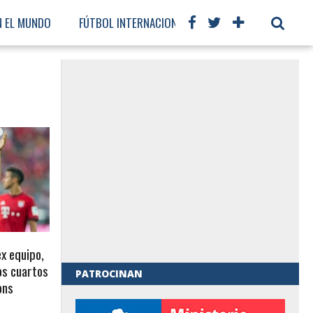
N EL MUNDO
FÚTBOL INTERNACIONAL
ex equipo,
os cuartos
PATROCINAN
ons
al de Gobierno