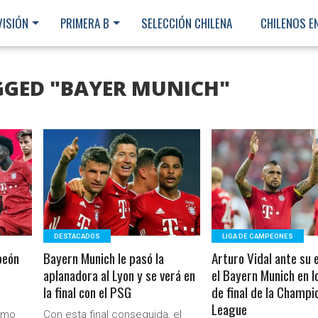
VISIÓN
PRIMERA B
SELECCIÓN CHILENA
CHILENOS E
GGED "BAYER MUNICH"
LEER MÁS
LEER MÁS
DESTACADOS
LIGA DE CAMPEONES
peón
Bayern Munich le pasó la
Arturo Vidal ante su 
aplanadora al Lyon y se verá en
el Bayern Munich en l
la final con el PSG
de final de la Champi
League
Ministerio Secretaría Gener
como
Con esta final conseguida, el