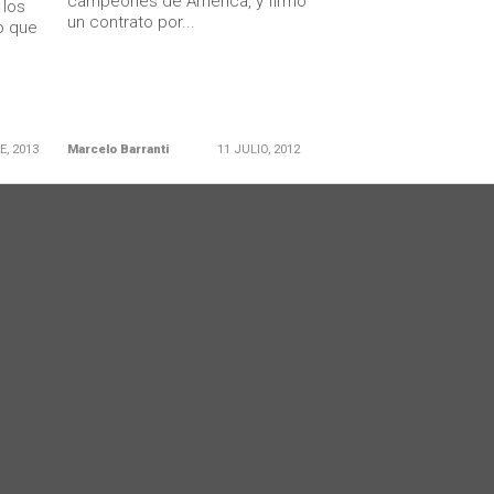
campeones de América, y firmó
 los
un contrato por...
eo que
E, 2013
Marcelo Barranti
11 JULIO, 2012