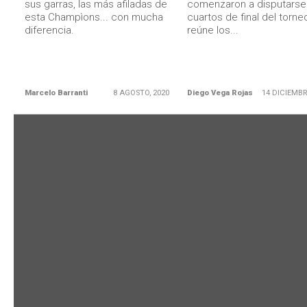
sus garras, las más afiladas de
comenzaron a disputarse
esta Champìons... con mucha
cuartos de final del torn
diferencia.
reúne los...
Marcelo Barranti
8 AGOSTO, 2020
Diego Vega Rojas
14 DICIEMBR