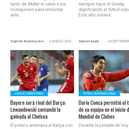
tanto de Müller le valen a los
siempre hace el Sevilla,
muniqueses para remontar
dignificando el fútbol esp
ante...
Este año volverá...
Sigfrido Rademacher
6 MARZO, 2024
Gabriel Ayala
24 SEPTIEMBR
LEER MÁS
LEER MÁS
LIGA DE CAMPEONES
FÚTBOL INTERNACIONAL
Bayern será rival del Barça:
Darío Conca permitió el t
Lewandowski comandó la
de su equipo en el inicio d
goleada al Chelsea
Mundial de Clubes
El polaco amenaza al Barça con
Durante la jornada de hoy