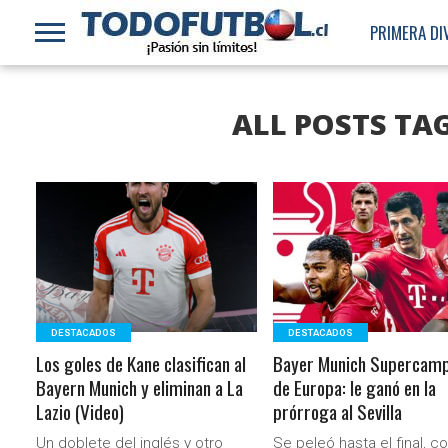
PRIMERA DI
ALL POSTS TA
LEER MÁS
LEER MÁS
DESTACADOS
DESTACADOS
Los goles de Kane clasifican al
Bayer Munich Supercam
Bayern Munich y eliminan a La
de Europa: le ganó en la
Lazio (Video)
prórroga al Sevilla
Un doblete del inglés y otro
Se peleó hasta el final, 