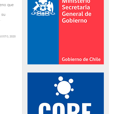
leno que
 su
.
GOSTO, 2020
al de Gobierno