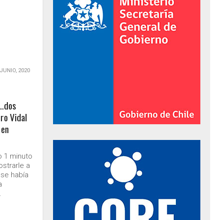
 JUNIO, 2020
!…dos
ro Vidal
 en
al de Gobierno
o 1 minuto
strarle a
 se había
a
.