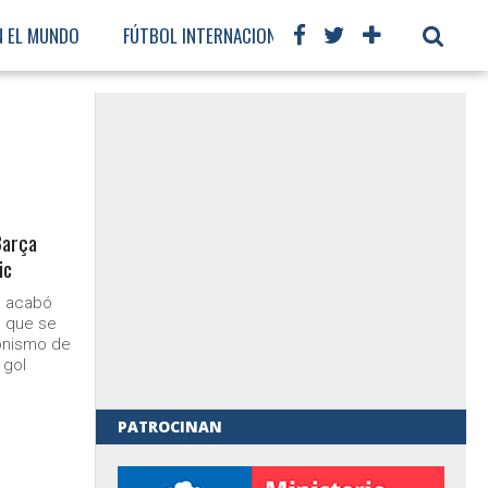
N EL MUNDO
FÚTBOL INTERNACIONAL
 Barça
ic
o acabó
o que se
onismo de
 gol
PATROCINAN
al de Gobierno