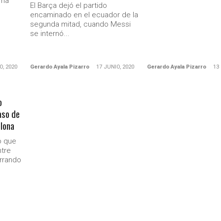
uma
El Barça dejó el partido
encaminado en el ecuador de la
segunda mitad, cuando Messi
se internó...
O, 2020
Gerardo Ayala Pizarro
17 JUNIO, 2020
Gerardo Ayala Pizarro
13
o
aso de
lona
ó que
ntre
rrando