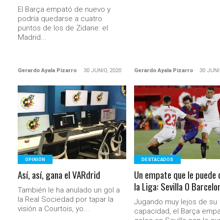
El Barça empató de nuevo y
podría quedarse a cuatro
puntos de los de Zidane: el
Madrid...
Gerardo Ayala Pizarro
30 JUNIO, 2020
Gerardo Ayala Pizarro
30 JUNI
LEER MÁS
LEER MÁS
OPINIÓN
DESTACADOS
Así, así, gana el VARdrid
Un empate que le puede 
la Liga: Sevilla 0 Barcelo
También le ha anulado un gol a
la Real Sociedad por tapar la
Jugando muy lejos de su
visión a Courtois, yo...
capacidad, el Barça empa