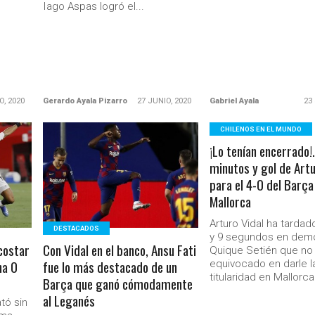
Iago Aspas logró el...
O, 2020
Gerardo Ayala Pizarro
27 JUNIO, 2020
Gabriel Ayala
23
CHILENOS EN EL MUNDO
¡Lo tenían encerrado
LEER MÁS
minutos y gol de Artu
para el 4-0 del Barça
Mallorca
Ministerio Secretaría Gener
Arturo Vidal ha tardad
DESTACADOS
y 9 segundos en demo
costar
Con Vidal en el banco, Ansu Fati
Quique Setién que no
na 0
fue lo más destacado de un
equivocado en darle l
titularidad en Mallorca
Barça que ganó cómodamente
al Leganés
tó sin