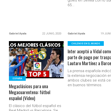
goles en Sevilla con lo s
65...
Gabriel Ayala
22 JUNIO, 2020
Gabriel Ayala
19 JUNI
CHILENOS EN EL MUNDO
Inter aceptó a Vidal com
LEER MÁS
parte de pago por trasp
Lautaro Martínez a Barce
La prensa española indic
la extensa negociación e
ESPAÑA
ambos clubes se está ce
Megaclásicos para una
en buenos términos.
Megacuarentena: fútbol
español (Video)
El clásico del fútbol español es
Real Madrid vs Barcelona. Se