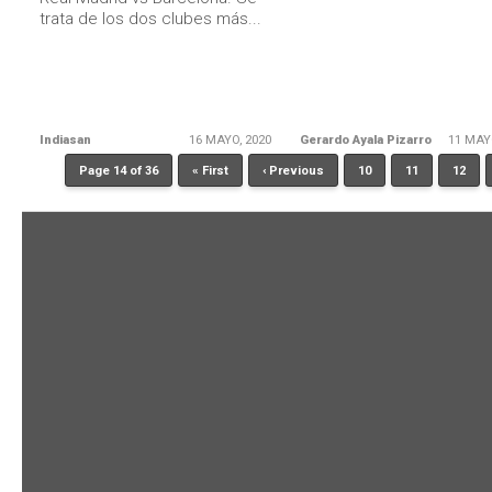
trata de los dos clubes más...
Indiasan
16 MAYO, 2020
Gerardo Ayala Pizarro
11 MAY
Page 14 of 36
« First
‹ Previous
10
11
12