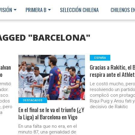
VISIÓN
PRIMERA B
SELECCIÓN CHILENA
CHILENOS E
TAGGED "BARCELONA"
ESPAÑA
salvan
Gracias a Rakitic, el
LEER MÁS
do
respira ante el Athlet
rmitió
Le costó mucho, per
ador.
resolviendo un partid
asco.
complicó con protag
todos
Riqui Puig y Ansu fati y
DESTACADOS
, pero
decisivo de Rakitic
En el final se le va el triunfo (¿Y
na
la Liga) al Barcelona en Vigo
En una falta que no era, en el
Ministerio Secretaría Gener
minuto 87, una genialidad de