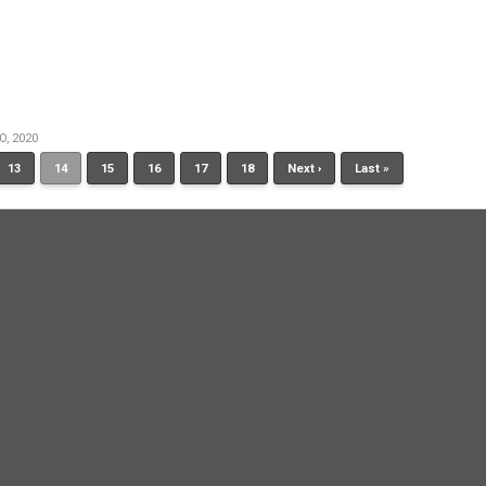
O, 2020
13
14
15
16
17
18
Next ›
Last »