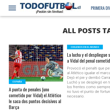
PRIMERA DI
ALL POSTS 
CHILENOS EN EL MUNDO
La lucha y el despliegue 
LEER MÁS
a Vidal del penal cometi
Provocó el penalti que pe
al Atlético igualar el marc
Dejó el pie y derribó Carr
Luchó y se desplegó en 
ESPAÑA
los frentes como siempre
A punta de penales (uno
no tuvo el punto de fortu
cometido por Vidal) el Atlético
necesario.
le saca dos puntos decisivos al
Barça