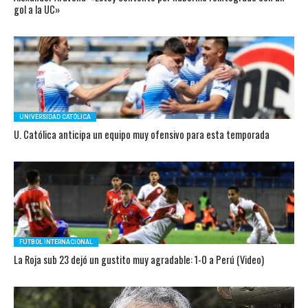
gol a la UC»
UNIVERSIDAD CATÓLICA
U. Católica anticipa un equipo muy ofensivo para esta temporada
FÚTBOL INTERNACIONAL
La Roja sub 23 dejó un gustito muy agradable: 1-0 a Perú (Video)