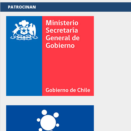
PATROCINAN
rno
rno