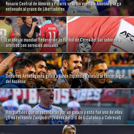
Rosario Central de Almiron y Pizarro se lo dio vuelta a Aldosivi y llega
entonado al cruce de Libertadores
Escándalo mundial: Federación de Fútbol de Corea del Sur sobornó a
árbitros con servicios sexuales
Deportes Antofagasta golea a Unión Española y escala al tercer lugar
del Ascenso
Hay partidos que se recordarán por un golazo y este fue uno de ellos.
¿O no Fernando Zampedri? (Videos del 2-0 de U.Católica a Cobresal)