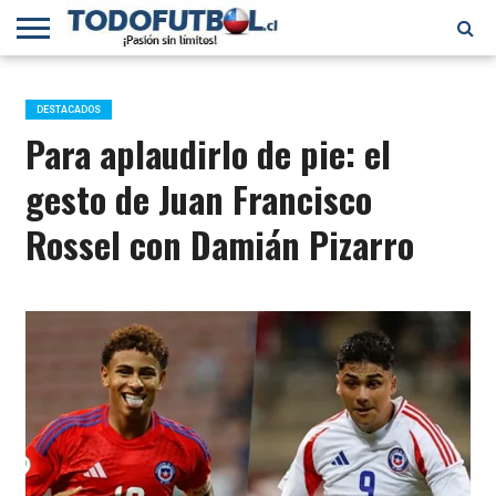
PRIMERA
DIVISIÓN
PRIMERA
SELECCIÓN
CHILENOS
FÚTBOL
B
CHILENA
EN EL
INTERNACIONAL
DESTACADOS
MUNDO
Para aplaudirlo de pie: el
gesto de Juan Francisco
Rossel con Damián Pizarro