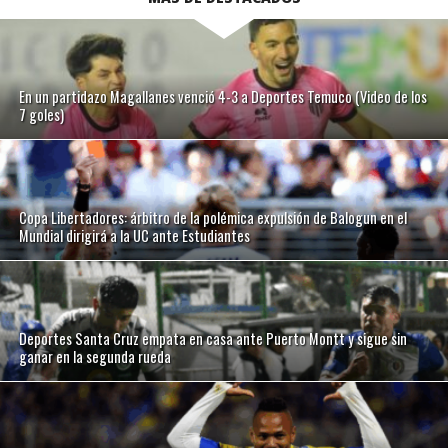
En un partidazo Magallanes venció 4-3 a Deportes Temuco (Video de los
7 goles)
Copa Libertadores: árbitro de la polémica expulsión de Balogun en el
Mundial dirigirá a la UC ante Estudiantes
Deportes Santa Cruz empata en casa ante Puerto Montt y sigue sin
ganar en la segunda rueda