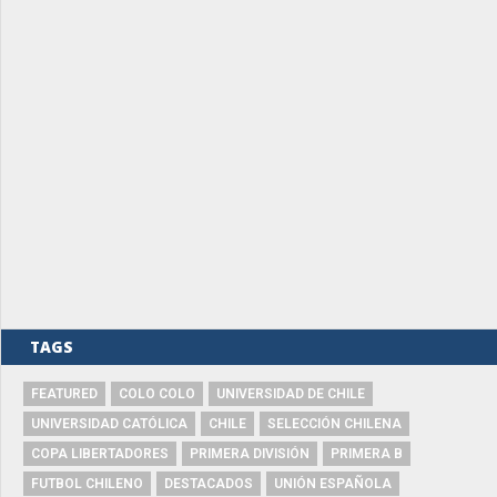
TAGS
FEATURED
COLO COLO
UNIVERSIDAD DE CHILE
UNIVERSIDAD CATÓLICA
CHILE
SELECCIÓN CHILENA
COPA LIBERTADORES
PRIMERA DIVISIÓN
PRIMERA B
FUTBOL CHILENO
DESTACADOS
UNIÓN ESPAÑOLA