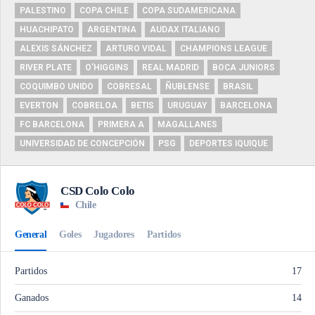
PALESTINO
COPA CHILE
COPA SUDAMERICANA
HUACHIPATO
ARGENTINA
AUDAX ITALIANO
ALEXIS SÁNCHEZ
ARTURO VIDAL
CHAMPIONS LEAGUE
RIVER PLATE
O'HIGGINS
REAL MADRID
BOCA JUNIORS
COQUIMBO UNIDO
COBRESAL
ÑUBLENSE
BRASIL
EVERTON
COBRELOA
BETIS
URUGUAY
BARCELONA
FC BARCELONA
PRIMERA A
MAGALLANES
UNIVERSIDAD DE CONCEPCIÓN
PSG
DEPORTES IQUIQUE