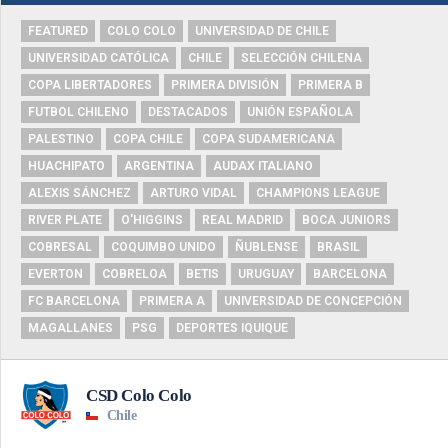
FEATURED
COLO COLO
UNIVERSIDAD DE CHILE
UNIVERSIDAD CATÓLICA
CHILE
SELECCIÓN CHILENA
COPA LIBERTADORES
PRIMERA DIVISIÓN
PRIMERA B
FUTBOL CHILENO
DESTACADOS
UNIÓN ESPAÑOLA
PALESTINO
COPA CHILE
COPA SUDAMERICANA
HUACHIPATO
ARGENTINA
AUDAX ITALIANO
ALEXIS SÁNCHEZ
ARTURO VIDAL
CHAMPIONS LEAGUE
RIVER PLATE
O'HIGGINS
REAL MADRID
BOCA JUNIORS
COBRESAL
COQUIMBO UNIDO
ÑUBLENSE
BRASIL
EVERTON
COBRELOA
BETIS
URUGUAY
BARCELONA
FC BARCELONA
PRIMERA A
UNIVERSIDAD DE CONCEPCIÓN
MAGALLANES
PSG
DEPORTES IQUIQUE