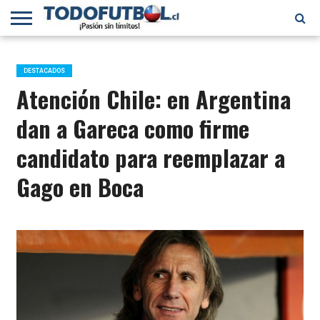
PRIMERA
DIVISIÓN
PRIMERA
SELECCIÓN
CHILENOS
FÚTBOL
B
CHILENA
EN EL
INTERNACIONAL
DESTACADOS
MUNDO
Atención Chile: en Argentina
dan a Gareca como firme
candidato para reemplazar a
Gago en Boca