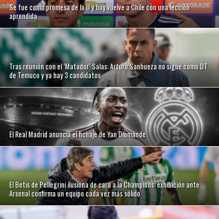
Se fue como promesa de la U y hoy vuelve a Chile con una lección
aprendida
Tras reunión con el ’Matador’ Salas: Arturo Sanhueza no sigue como DT
de Temuco y ya hay 3 candidatos
El Real Madrid anuncia el fichaje de Yan Diomande
El Betis de Pellegrini ilusiona de cara a la Champions: exhibición ante
Arsenal confirma un equipo cada vez más sólido