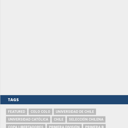
TAGS
FEATURED
COLO COLO
UNIVERSIDAD DE CHILE
UNIVERSIDAD CATÓLICA
CHILE
SELECCIÓN CHILENA
COPA LIBERTADORES
PRIMERA DIVISIÓN
PRIMERA B