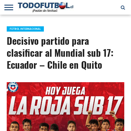
PRIMERA
DIVISIÓN
PRIMERA
SELECCIÓN
CHILENOS
FÚTBOL
B
CHILENA
EN EL
INTERNACIONAL
FÚTBOL INTERNACIONAL
MUNDO
Decisivo partido para
clasificar al Mundial sub 17:
Ecuador – Chile en Quito