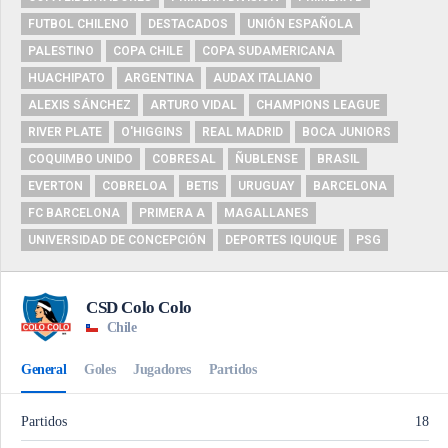
FUTBOL CHILENO
DESTACADOS
UNIÓN ESPAÑOLA
PALESTINO
COPA CHILE
COPA SUDAMERICANA
HUACHIPATO
ARGENTINA
AUDAX ITALIANO
ALEXIS SÁNCHEZ
ARTURO VIDAL
CHAMPIONS LEAGUE
RIVER PLATE
O'HIGGINS
REAL MADRID
BOCA JUNIORS
COQUIMBO UNIDO
COBRESAL
ÑUBLENSE
BRASIL
EVERTON
COBRELOA
BETIS
URUGUAY
BARCELONA
FC BARCELONA
PRIMERA A
MAGALLANES
UNIVERSIDAD DE CONCEPCIÓN
DEPORTES IQUIQUE
PSG