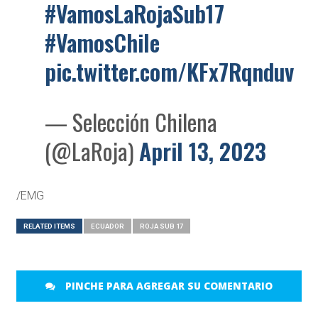
#VamosLaRojaSub17
#VamosChile
pic.twitter.com/KFx7Rqnduv
— Selección Chilena
(@LaRoja)
April 13, 2023
/EMG
RELATED ITEMS
ECUADOR
ROJA SUB 17
PINCHE PARA AGREGAR SU COMENTARIO