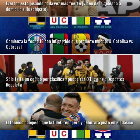
Everton está pisando cada vez más fuerte (Video de la goleada a
domicilio a Huachipato)
Comienza la fecha 18 con un partido que promete mucho: U. Católica vs
Cobresal
Sólo falta un equipo por clasificar: puede ser O´Higgins o Deportes
Recoleta
El técnico campeón que la UdeC recuperó y debutará justo en el Clásico