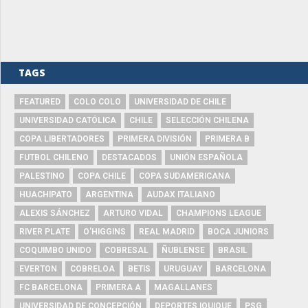
TAGS
FEATURED
COLO COLO
UNIVERSIDAD DE CHILE
UNIVERSIDAD CATÓLICA
CHILE
SELECCIÓN CHILENA
COPA LIBERTADORES
PRIMERA DIVISIÓN
PRIMERA B
FUTBOL CHILENO
DESTACADOS
UNIÓN ESPAÑOLA
PALESTINO
COPA CHILE
COPA SUDAMERICANA
HUACHIPATO
ARGENTINA
AUDAX ITALIANO
ALEXIS SÁNCHEZ
ARTURO VIDAL
CHAMPIONS LEAGUE
RIVER PLATE
O'HIGGINS
REAL MADRID
BOCA JUNIORS
COQUIMBO UNIDO
COBRESAL
ÑUBLENSE
BRASIL
EVERTON
COBRELOA
BETIS
URUGUAY
BARCELONA
FC BARCELONA
PRIMERA A
MAGALLANES
UNIVERSIDAD DE CONCEPCIÓN
DEPORTES IQUIQUE
PSG