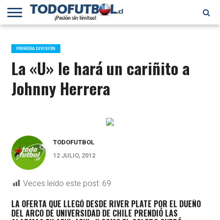
PRIMERA
DIVISIÓN
PRIMERA
SELECCIÓN
CHILENOS
FÚTBOL
B
CHILENA
EN EL
INTERNACIONAL
PRIMERA DIVISIÓN
MUNDO
La «U» le hará un cariñito a
Johnny Herrera
TODOFUTBOL
12 JULIO, 2012
Veces leído este post:
69
LA OFERTA QUE LLEGÓ DESDE RIVER PLATE POR EL DUEÑO
DEL ARCO DE UNIVERSIDAD DE CHILE PRENDIÓ LAS