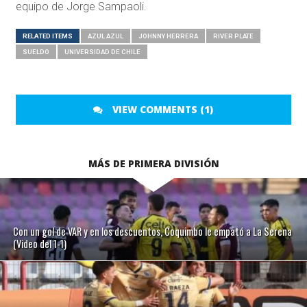
equipo de Jorge Sampaoli.
RELATED ITEMS
AZUL AZUL
JOHNNY HERRERA
RIVER PLATE
SUELDO
UNIVERSIDAD DE CHILE
VIEW COMMENTS (1)
MÁS DE PRIMERA DIVISIÓN
Con un gol de VAR y en los descuentos, Coquimbo le empató a La Serena
(Video del 1-1)