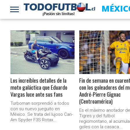
MÉXIC
LEER MÁS
LEER MÁS
Los increíbles detalles de la
Fin de semana en cuaren
moto galáctica que Eduardo
con los goleadores del m
Vargas luce ante sus fans
André-Pierre Gignac
(Centroamérica)
Turboman sorprendió a todos
con su nuevo jueguito en
Es el máximo anotador d
México. Se trata del lujoso Can-
Tigres y del futbol
Am Spyder F3S Rotax...
regiomontano, al acumula
goles con la casaca...