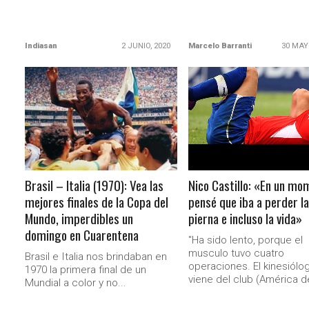
Indiasan
2 JUNIO, 2020
Marcelo Barranti
30 MAY
LEER MÁS
LEER MÁS
Brasil – Italia (1970): Vea las
Nico Castillo: «En un mo
mejores finales de la Copa del
pensé que iba a perder la
Mundo, imperdibles un
pierna e incluso la vida»
domingo en Cuarentena
"Ha sido lento, porque el
musculo tuvo cuatro
Brasil e Italia nos brindaban en
operaciones. El kinesiólo
1970 la primera final de un
viene del club (América de
Mundial a color y no...