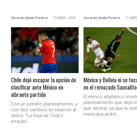
Gerardo Ayala Pizarro
19 ABRIL, 2020
Gerardo Ayala Pizarro
17 ABRI
LEER MÁS
LEER MÁS
Chile dejó escapar la opción de
México y Bolivia ni se toc
clasificar ante México en
en el remozado Sausalito
vibrante partido
El elenco altiplánico most
planteamiento que dejó 
Con un extraño planteamiento, y
que desear, ya que la sel
con dos cambios en relación al
mexicana arribó...
debut, "La Roja de Todos"
empató...