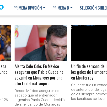
O
PRIMERA DIVISIÓN
PRIMERA B
SELECCIÓN CHILE
LEER MÁS
LEER MÁS
tena
Alerta Colo Colo: En México
Un fin de semana de l
undo:
aseguran que Pablo Guede no
los goles de Humber
seguirá en Monarcas por una
en Monterrey
oferta del extranjero
Chupete fue un extrao
delantero, donde juga
e
Desde México aseguran este
goles siempre provo
sábado que el entrenador
los fanáticos se levan
r 126
argentino Pablo Guede decidió
Ministerio Secretaría Gener
dejar el banco de Monarcas