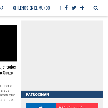
NA
CHILENOS EN EL MUNDO
FÚTBOL INTERNACIONAL
ujo: todos
to Suazo
rdinario
ra sus
PATROCINAN
caban que
taran de...
al de Gobierno