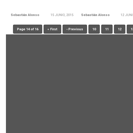
Sebastián Alonso
15 JUNIO, 2015
Sebastián Alonso
12 JUNI
Page 14 of 16
« First
‹ Previous
10
11
12
1