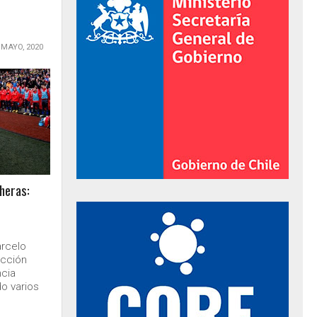
 MAYO, 2020
cheras:
al de Gobierno
arcelo
lección
ncia
o varios