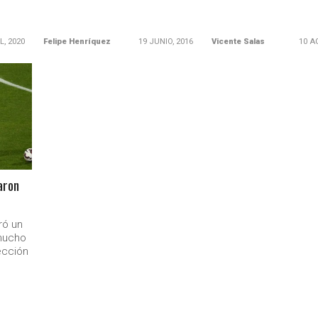
L, 2020
Felipe Henríquez
19 JUNIO, 2016
Vicente Salas
10 A
aron
ró un
mucho
ección