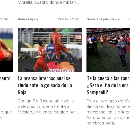
Morelia, cuadro donde militan...
O, 2020
Gabriel Ayala
23 MAYO, 2020
Gerardo Ayala Pizarro
2
LEER MÁS
LEER MÁS
mento
La prensa internacional se
De la cueca a las ran
rinde ante la goleada de La
¿Será el fin de la era
Ministerio Secretaría Gener
Roja
Sampaoli?
Con un 7 a 0 inapelable de la
Tras el rechazo de M
Selección chilena frente a
Bielsa en dirigir la se
go que
México, el elenco dirigido por...
mexicana, en la dilige
...
Azteca están barajand
nombres para...