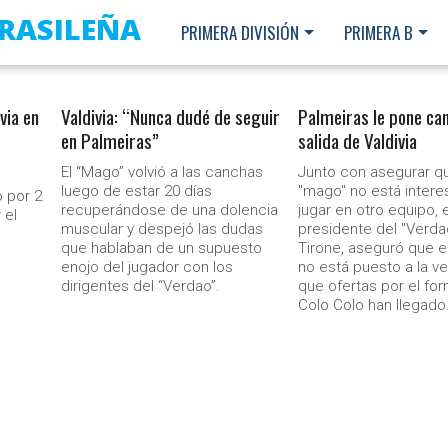
BRASILEÑA
PRIMERA DIVISIÓN
PRIMERA B
via en
Valdivia: “Nunca dudé de seguir
Palmeiras le pone ca
en Palmeiras”
salida de Valdivia
El “Mago” volvió a las canchas
Junto con asegurar qu
luego de estar 20 días
"mago" no está inter
ó por 2
recuperándose de una dolencia
jugar en otro equipo, e
 el
muscular y despejó las dudas
presidente del "Verda
que hablaban de un supuesto
Tirone, aseguró que e
enojo del jugador con los
no está puesto a la v
dirigentes del “Verdao”.
que ofertas por el fo
Colo Colo han llegado
Ministerio Secretaría Gener