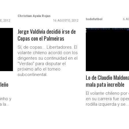
Christian Ayala Rojas
todofutbol
6 A
E, 2012
16 AGOSTO, 2012
Jorge Valdivia decidió irse de
Copas con el Palmeiras
LEER MÁS
Sí, de copas... Libertadores. El
volante chileno acordó con los
dirigentes su continuidad en el
"Verdao" para disputar el
próximo año el torneo
subcontinental.
Lo de Claudio Maldon
leño
mala pata increíble
Ministerio Secretaría Gener
El volante chileno por
inho y
en su carrera fue ope
 la...
rodilla izquierda y se..