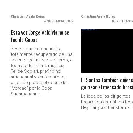
Christian Ayala Rojas
Christian Ayala Rojas
4 NOVIEMBRE, 2012
16 SEPTIEMBR
Esta vez Jorge Valdivia no se
fue de Copas
LEER MÁS
Pese a que se encuentra
totalmente recuperado de una
lesión en su muslo izquierdo, el
técnico del Palmeiras, Luiz
Felipe Scolari, prefirió no
arriesgar al volante chileno,
El Santos también quiere
quien se pierde el debut del
golpear el mercado brasi
"Verdao" por la Copa
Sudamericana.
La idea de los dirigentes
brasileños es juntar a Rob
Neymar y así transformar a