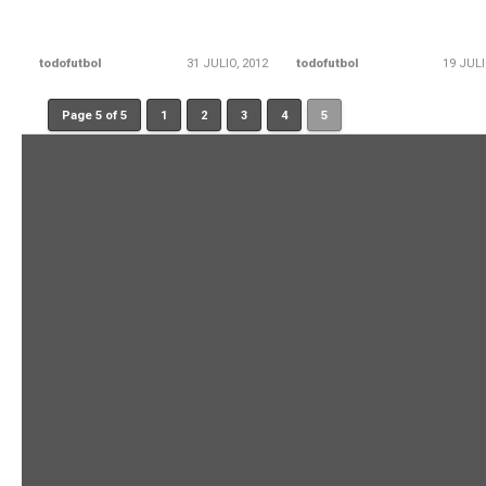
todofutbol
31 JULIO, 2012
todofutbol
19 JULI
Page 5 of 5
1
2
3
4
5