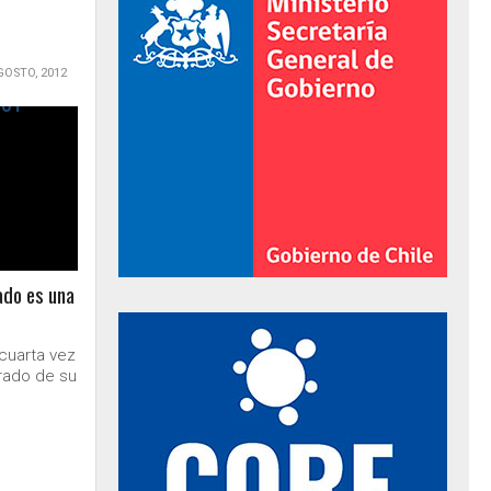
GOSTO, 2012
ado es una
al de Gobierno
 cuarta vez
rado de su
.