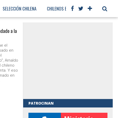
SELECCIÓN CHILENA
CHILENOS EN EL MUNDO
FÚTBOL IN
ndado a la
e el
esado en
l
o", Arnaldo
l chileno
enta. Y eso
rmado en
.
PATROCINAN
al de Gobierno