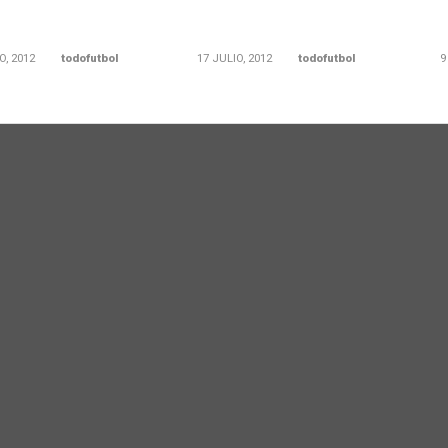
O, 2012
todofutbol
17 JULIO, 2012
todofutbol
9