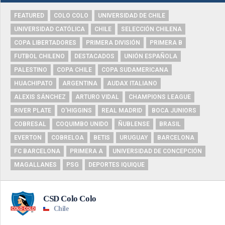
FEATURED
COLO COLO
UNIVERSIDAD DE CHILE
UNIVERSIDAD CATÓLICA
CHILE
SELECCIÓN CHILENA
COPA LIBERTADORES
PRIMERA DIVISIÓN
PRIMERA B
FUTBOL CHILENO
DESTACADOS
UNIÓN ESPAÑOLA
PALESTINO
COPA CHILE
COPA SUDAMERICANA
HUACHIPATO
ARGENTINA
AUDAX ITALIANO
ALEXIS SÁNCHEZ
ARTURO VIDAL
CHAMPIONS LEAGUE
RIVER PLATE
O'HIGGINS
REAL MADRID
BOCA JUNIORS
COBRESAL
COQUIMBO UNIDO
ÑUBLENSE
BRASIL
EVERTON
COBRELOA
BETIS
URUGUAY
BARCELONA
FC BARCELONA
PRIMERA A
UNIVERSIDAD DE CONCEPCIÓN
MAGALLANES
PSG
DEPORTES IQUIQUE