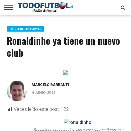
PRIMERA
DIVISIÓN
PRIMERA
SELECCIÓN
CHILENOS
FÚTBOL
B
CHILENA
EN EL
INTERNACIONAL
FÚTBOL INTERNACIONAL
MUNDO
Ronaldinho ya tiene un nuevo
club
MARCELO BARRANTI
4 JUNIO, 2012
Veces leído este post:
122
Ronaldinho conociendo a sus nuevos compañeros en el