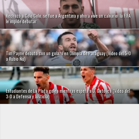
Rechazó a Colo Colo, se fue a Argentina y ahora vive un calvario: la FIFA
le impide debutar
Tim Payne debutó con un golazo en Olimpia de Paraguay (Video del 5-0
a Rubio Ñu)
Estudiantes de La Plata golea mientras espera a U. Católica (Video del
3-0 a Defensa y Justicia)