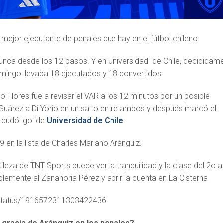
 mejor ejecutante de penales que hay en el fútbol chileno.
nunca desde los 12 pasos. Y en Universidad de Chile, decididam
mingo llevaba 18 ejecutados y 18 convertidos.
 Flores fue a revisar el VAR a los 12 minutos por un posible
uárez a Di Yorio en un salto entre ambos y después marcó el
e dudó: gol de
Universidad de Chile
.
9 en la lista de Charles Mariano Aránguiz.
tileza de TNT Sports puede ver la tranquilidad y la clase del 2o a
blemente al Zanahoria Pérez y abrir la cuenta en La Cisterna
/i/status/1916572311303422436
al gracia de Aránguiz en los penales?