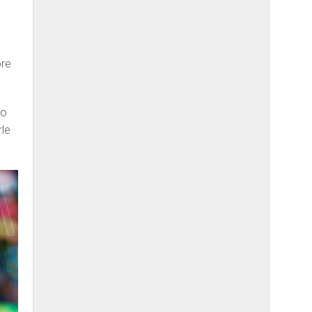
pre
no
rle