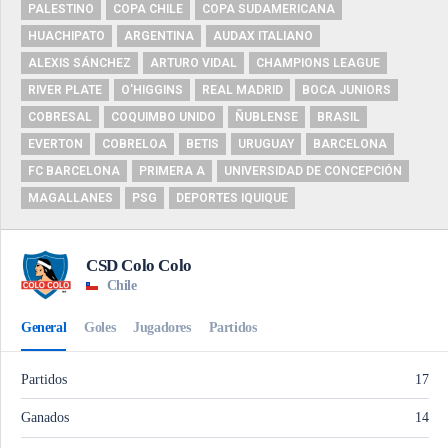
PALESTINO
COPA CHILE
COPA SUDAMERICANA
HUACHIPATO
ARGENTINA
AUDAX ITALIANO
ALEXIS SÁNCHEZ
ARTURO VIDAL
CHAMPIONS LEAGUE
RIVER PLATE
O'HIGGINS
REAL MADRID
BOCA JUNIORS
COBRESAL
COQUIMBO UNIDO
ÑUBLENSE
BRASIL
EVERTON
COBRELOA
BETIS
URUGUAY
BARCELONA
FC BARCELONA
PRIMERA A
UNIVERSIDAD DE CONCEPCIÓN
MAGALLANES
PSG
DEPORTES IQUIQUE