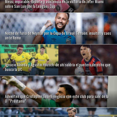
Messi, imparable: doblete y asistencia en la victoria de Inter Miami
sobre San Luis por la Leagues Cup
Noche de furia de Neymar por la Copa de Brasil: Tensión, insultos y caos
ante Remo
Ignacio Aliseda y Agustín Hausch: de ahí saldría el puntero derecho que
busca la UC
Advierten que Cristopher Toselli negocia con este club para salir de la
U: “Préstamo”