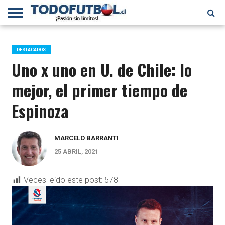
PRIMERA
DIVISIÓN
PRIMERA
SELECCIÓN
CHILENOS
FÚTBOL
B
CHILENA
EN EL
INTERNACIONAL
DESTACADOS
MUNDO
Uno x uno en U. de Chile: lo
mejor, el primer tiempo de
Espinoza
MARCELO BARRANTI
25 ABRIL, 2021
Veces leído este post:
578