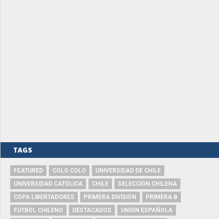
TAGS
FEATURED
COLO COLO
UNIVERSIDAD DE CHILE
UNIVERSIDAD CATÓLICA
CHILE
SELECCIÓN CHILENA
COPA LIBERTADORES
PRIMERA DIVISIÓN
PRIMERA B
FUTBOL CHILENO
DESTACADOS
UNIÓN ESPAÑOLA