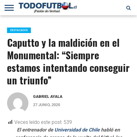
PRIMERA
DIVISIÓN
PRIMERA
SELECCIÓN
CHILENOS
FÚTBOL
B
CHILENA
EN EL
INTERNACIONAL
DESTACADOS
MUNDO
Caputto y la maldición en el
Monumental: “Siempre
estamos intentando conseguir
un triunfo”
GABRIEL AYALA
27 JUNIO, 2020
Veces leído este post:
539
El entrenador de
Universidad de Chile
habló en