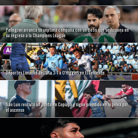
Pellegrini arranca su séptima campaña con un Betis que se ilusiona en
su regreso a la Champions League
Deportes Limache derrota 3-1 a O’Higgins en El Teniente
San Luis rescató un punto en Copiapó y sigue prendido en la pelea por
el ascenso