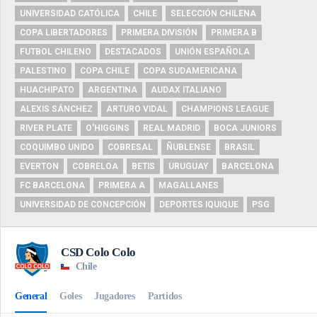
UNIVERSIDAD CATÓLICA
CHILE
SELECCIÓN CHILENA
COPA LIBERTADORES
PRIMERA DIVISIÓN
PRIMERA B
FUTBOL CHILENO
DESTACADOS
UNIÓN ESPAÑOLA
PALESTINO
COPA CHILE
COPA SUDAMERICANA
HUACHIPATO
ARGENTINA
AUDAX ITALIANO
ALEXIS SÁNCHEZ
ARTURO VIDAL
CHAMPIONS LEAGUE
RIVER PLATE
O'HIGGINS
REAL MADRID
BOCA JUNIORS
COQUIMBO UNIDO
COBRESAL
ÑUBLENSE
BRASIL
EVERTON
COBRELOA
BETIS
URUGUAY
BARCELONA
FC BARCELONA
PRIMERA A
MAGALLANES
UNIVERSIDAD DE CONCEPCIÓN
DEPORTES IQUIQUE
PSG