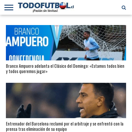
PRIMERA
DIVISIÓN
PRIMERA
SELECCIÓN
CHILENOS
FÚTBOL
B
CHILENA
EN EL
INTERNACIONAL
MUNDO
Branco Ampuero adelanta el Clásico del Domingo: «Estamos todos bien
y todos queremos jugar»
Entrenador del Barcelona reclamó por el arbitraje y se enfrentó con la
prensa tras eliminación de su equipo