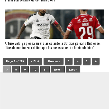
Arturo Vidal ya piensa en el clásico ante la UC tras golear a Ñublense:
“Nos da confianza, ratifica que las cosas se están haciendo bien”
Page 7 of 229
« First
‹ Previous
3
4
5
6
7
8
9
10
11
Next ›
Last »