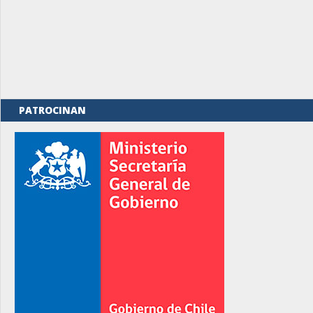
PATROCINAN
rno