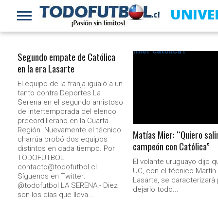
UNIVE
Segundo empate de Católica
en la era Lasarte
LEER MÁS
El equipo de la franja igualó a un
tanto contra Deportes La
Serena en el segundo amistoso
de intertemporada del elenco
precordillerano en la Cuarta
Región. Nuevamente el técnico
Matías Mier: “Quiero sali
charrúa probó dos equipos
campeón con Católica”
distintos en cada tiempo. Por
TODOFUTBOL
El volante uruguayo dijo q
contacto@todofutbol.cl
UC, con el técnico Martín
Síguenos en Twitter:
Lasarte, se caracterizará
@todofutbol LA SERENA.- Diez
dejarlo todo...
son los días que lleva...