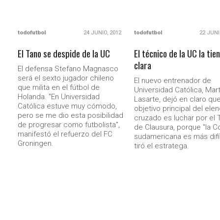
todofutbol
24 JUNIO, 2012
todofutbol
22 JUNI
El Tano se despide de la UC
El técnico de la UC la tie
clara
El defensa Stefano Magnasco
será el sexto jugador chileno
El nuevo entrenador de
que milita en el fútbol de
Universidad Católica, Mart
Holanda. "En Universidad
Lasarte, dejó en claro que
Católica estuve muy cómodo,
objetivo principal del ele
pero se me dio esta posibilidad
cruzado es luchar por el 
de progresar como futbolista",
de Clausura, porque "la C
manifestó el refuerzo del FC
sudamericana es más difíc
Groningen.
tiró el estratega.