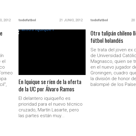
O, 2012
todofutbol
21 JUNIO, 2012
todofutbol
20
ne
Otro tulipán chileno l
fútbol holandés
LEER MÁS
Se trata del joven ex
ín
de Universidad Católi
 el
Magnasco, quien se t
nco
en el nuevo jugador d
Torneo
Groningen, cuadro que
opa
la división de honor de
En Iquique se ríen de la oferta
il",
balompié de los Paíse
de la UC por Álvaro Ramos
Ministerio Secretaría Gener
El delantero iquiqueño es
prioridad para el nuevo técnico
cruzado, Martín Lasarte, pero
las partes están muy...