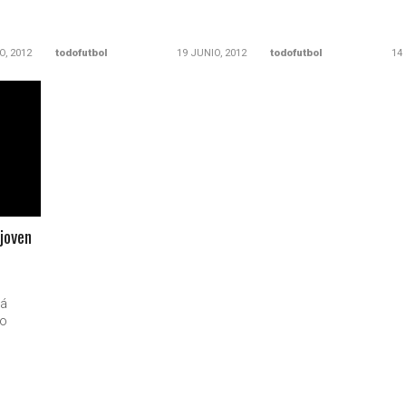
O, 2012
todofutbol
19 JUNIO, 2012
todofutbol
14
 joven
rá
co