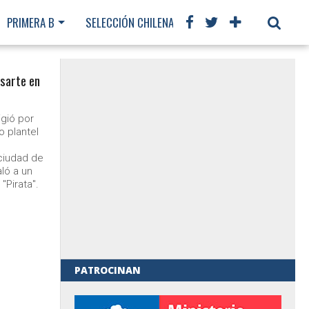
PRIMERA B
SELECCIÓN CHILENA
CHILENOS EN EL MUNDO
asarte en
igió por
o plantel
ciudad de
ló a un
"Pirata".
PATROCINAN
al de Gobierno