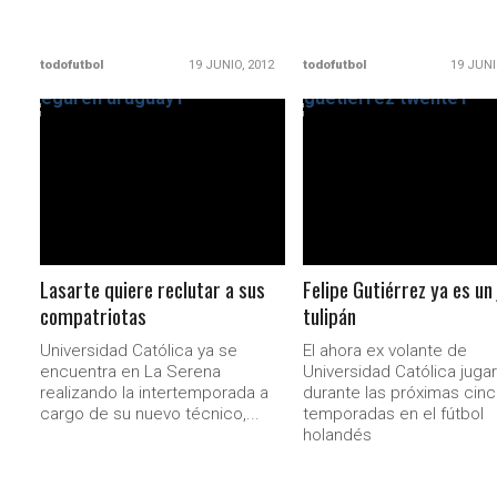
todofutbol
19 JUNIO, 2012
todofutbol
19 JUNI
LEER MÁS
LEER MÁS
Lasarte quiere reclutar a sus
Felipe Gutiérrez ya es un
compatriotas
tulipán
Universidad Católica ya se
El ahora ex volante de
encuentra en La Serena
Universidad Católica juga
realizando la intertemporada a
durante las próximas cin
cargo de su nuevo técnico,...
temporadas en el fútbol
holandés