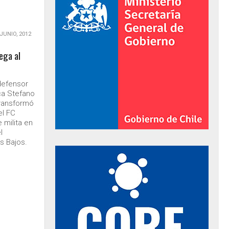
 JUNIO, 2012
lega al
 defensor
ca Stefano
ransformó
el FC
 milita en
l
s Bajos.
al de Gobierno