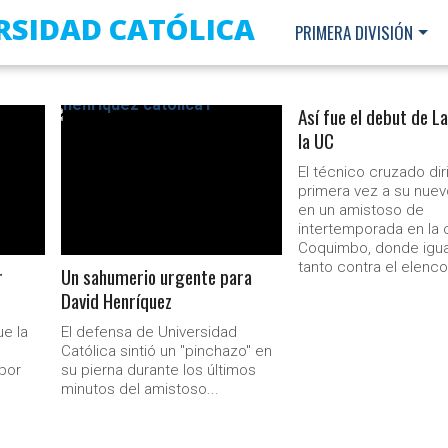
RSIDAD CATÓLICA
PRIMERA DIVISIÓN
Así fue el debut de L
la UC
LEER MÁS
El técnico cruzado dir
primera vez a su nuev
en un amistoso de
intertemporada en la 
Coquimbo, donde igua
tanto contra el elenco 
r
Un sahumerio urgente para
David Henríquez
ue la
El defensa de Universidad
Católica sintió un "pinchazo" en
 por
su pierna durante los últimos
minutos del amistoso...
Ministerio Secretaría Gener