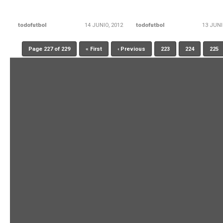
todofutbol
14 JUNIO, 2012
todofutbol
13 JUNI
Page 227 of 229
« First
‹ Previous
223
224
225