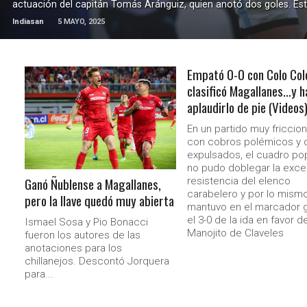
actuación del capitán Tomás Aránguiz, quien anotó dos goles. Este 
Indiasan
5 MAYO, 2025
Empató 0-0 con Colo Col
clasificó Magallanes…y h
LEER MÁS
aplaudirlo de pie (Videos
En un partido muy friccio
con cobros polémicos y 
expulsados, el cuadro po
no pudo doblegar la exce
Ganó Ñublense a Magallanes,
resistencia del elenco
carabelero y por lo mism
pero la llave quedó muy abierta
mantuvo en el marcador g
el 3-0 de la ida en favor de
Ismael Sosa y Pio Bonacci
Manojito de Claveles
fueron los autores de las
anotaciones para los
chillanejos. Descontó Jorquera
para...