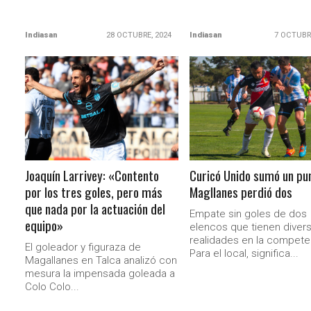
Indiasan
28 OCTUBRE, 2024
Indiasan
7 OCTUBR
LEER MÁS
LEER MÁS
Joaquín Larrivey: «Contento
Curicó Unido sumó un pu
por los tres goles, pero más
Magllanes perdió dos
que nada por la actuación del
Empate sin goles de dos
equipo»
elencos que tienen diver
realidades en la compete
El goleador y figuraza de
Para el local, significa...
Magallanes en Talca analizó con
mesura la impensada goleada a
Colo Colo...