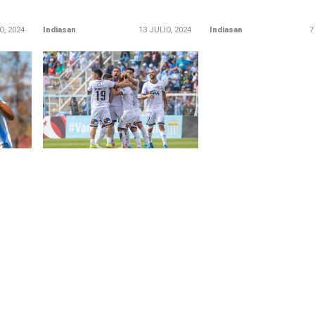
O, 2024
Indiasan
13 JULIO, 2024
Indiasan
7
LEER MÁS
echea
San Marcos de Arica
bla
sorprendió a Magallanes en San
Bernardo
uarto
iones,
Los nortinos subieron al octavo
eros
lugar en la tabla del
campeonato, tras su victoria
ante la Academia.