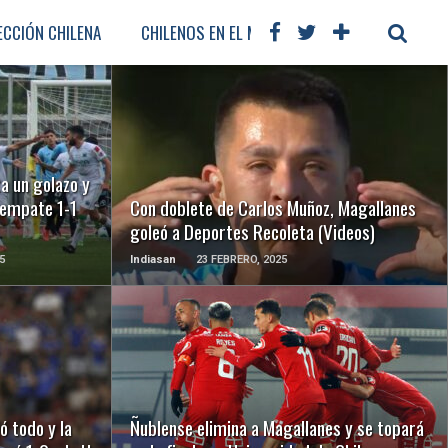
ECCIÓN CHILENA
CHILENOS EN EL MUNDO
FÚTBOL INTERNA
LEER MÁS
a un golazo y
 empate 1-1
Con doblete de Carlos Muñoz, Magallanes
goleó a Deportes Recoleta (Videos)
5
Indiasan
23 FEBRERO, 2025
LEER MÁS
ó todo y la
Ñublense elimina a Magallanes y se topará