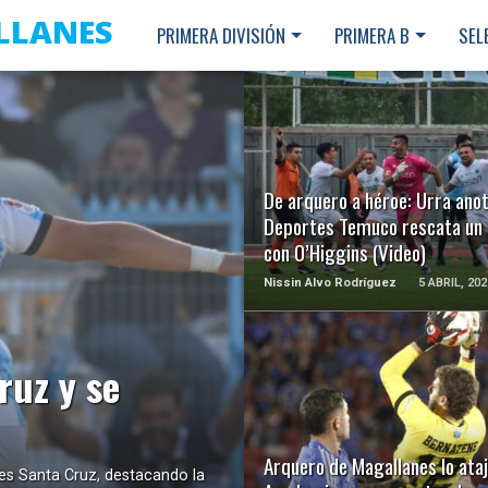
LLANES
PRIMERA DIVISIÓN
PRIMERA B
SEL
LEER MÁS
De arquero a héroe: Urra anot
Deportes Temuco rescata un
con O’Higgins (Video)
Nissin Alvo Rodríguez
5 ABRIL, 202
ruz y se
LEER MÁS
Arquero de Magallanes lo ataj
es Santa Cruz, destacando la