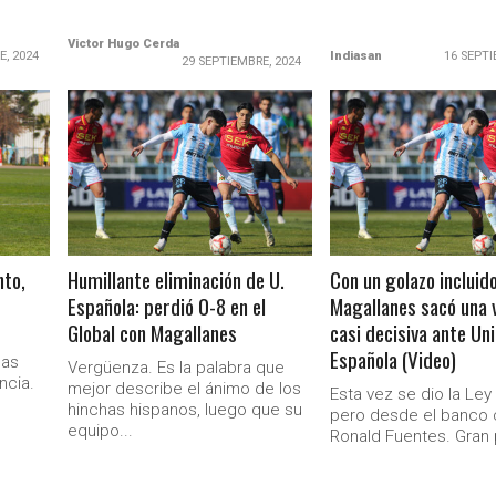
Victor Hugo Cerda
E, 2024
Indiasan
16 SEPTI
29 SEPTIEMBRE, 2024
LEER MÁS
LEER MÁS
nto,
Humillante eliminación de U.
Con un golazo incluido
Española: perdió 0-8 en el
Magallanes sacó una 
Global con Magallanes
casi decisiva ante Un
Española (Video)
sas
Vergüenza. Es la palabra que
ncia.
mejor describe el ánimo de los
Esta vez se dio la Ley 
hinchas hispanos, luego que su
pero desde el banco
equipo...
Ronald Fuentes. Gran p