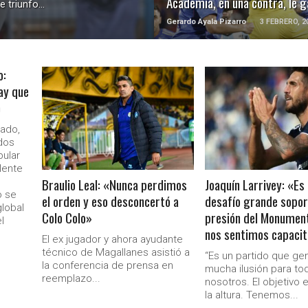
Academia, en una contra, le g
triunfo...
Gerardo Ayala Pizarro
3 FEBRERO, 2
o:
ay que
LEER MÁS
LEER MÁS
)
nado,
dos
pular
lente
Braulio Leal: «Nunca perdimos
Joaquín Larrivey: «Es
o se
el orden y eso desconcertó a
desafío grande sopor
lobal
Colo Colo»
presión del Monument
l
nos sentimos capaci
El ex jugador y ahora ayudante
técnico de Magallanes asistió a
“Es un partido que ge
la conferencia de prensa en
mucha ilusión para to
reemplazo...
nosotros. El objetivo 
Ministerio Secretaría Gener
la altura. Tenemos...