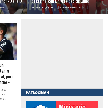
anó 1-0 a la U
en la final con Universidad de Chile
025
Monchi Vigueras
18 NOVIEMBRE, 2024
 un
tar la
al, pero
tados»
nera
PATROCINAN
dos
es estar a
al de Gobierno