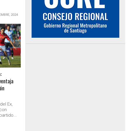
EMBRE, 2024
:
ventaja
ión
del Ex,
 con
artido...