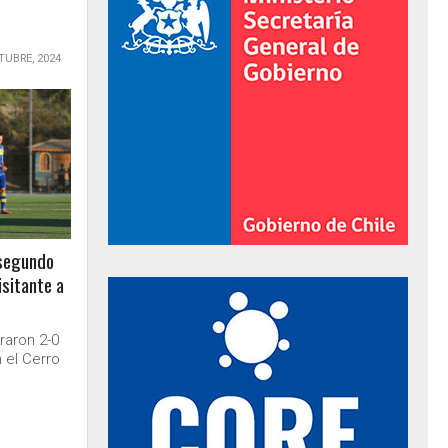
TUBRE, 2024
 segundo
isitante a
al de Gobierno
raron 2-0
 el Cerro