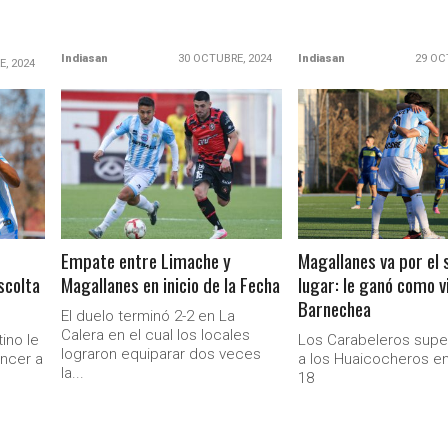
Indiasan
30 OCTUBRE, 2024
Indiasan
29 OC
E, 2024
LEER MÁS
LEER MÁS
Empate entre Limache y
Magallanes va por el
scolta
Magallanes en inicio de la Fecha
lugar: le ganó como v
Ministerio Secretaría Gener
Barnechea
El duelo terminó 2-2 en La
Calera en el cual los locales
ino le
Los Carabeleros supe
lograron equiparar dos veces
encer a
a los Huaicocheros en
la...
18