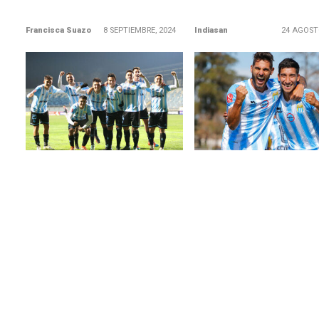
Francisca Suazo
8 SEPTIEMBRE, 2024
Indiasan
24 AGOST
LEER MÁS
LEER MÁS
Magallanes es el primer
Magallanes goleó a Barn
semifinalista de la Zona Centro
y sigue subiendo en la Ta
Sur
La academia alcanzó el c
lugar en la tabla de posic
El Manojito de Claveles ganó 4-1
tras el 3-0 a los Guaicoch
en el global a Curicó Unido y
sigue en carrera en...