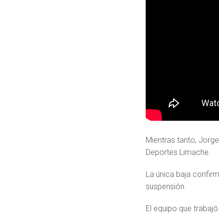
Mientras tanto, Jorge
Deportes Limache.
La única baja confir
suspensión.
El equipo que trabajó 