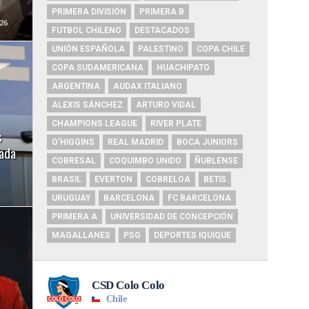
PRIMERA DIVISIÓN
PRIMERA B
26
FUTBOL CHILENO
DESTACADOS
UNIÓN ESPAÑOLA
PALESTINO
COPA CHILE
COPA SUDAMERICANA
HUACHIPATO
ARGENTINA
AUDAX ITALIANO
ALEXIS SÁNCHEZ
ARTURO VIDAL
CHAMPIONS LEAGUE
RIVER PLATE
s
O'HIGGINS
REAL MADRID
BOCA JUNIORS
gada
COBRESAL
COQUIMBO UNIDO
ÑUBLENSE
BRASIL
EVERTON
COBRELOA
BETIS
URUGUAY
BARCELONA
FC BARCELONA
PRIMERA A
UNIVERSIDAD DE CONCEPCIÓN
MAGALLANES
PSG
DEPORTES IQUIQUE