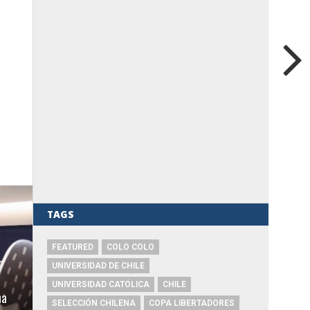
TAGS
FEATURED
COLO COLO
UNIVERSIDAD DE CHILE
UNIVERSIDAD CATÓLICA
CHILE
ha
SELECCIÓN CHILENA
COPA LIBERTADORES