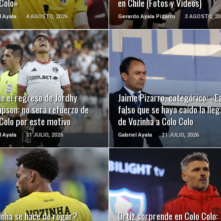
 Colo»
en Chile (Fotos y Videos)
l Ayala
4 AGOSTO, 2026
Gerardo Ayala Pizarro
3 AGOSTO, 20
LEER MÁS
LEER MÁS
e el regreso de Jordhy
Jaime Pizarro, categórico: «E
pson: no será refuerzo de
falso que se haya caído la lle
Colo por este motivo
de Vozinha a Colo Colo
l Ayala
31 JULIO, 2026
Gabriel Ayala
31 JULIO, 2026
LEER MÁS
LEER MÁS
inha se hace de rogar?
Ortiz sorprende en Colo Colo: