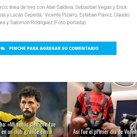
rco; línea de tres con Alan Saldivia, Sebastián Vegas y Erick
sla y Lucas Cepeda; Vicente Pizarro, Esteban Pavez, Claudio
ea y Salomón Rodríguez (Foto portada).
PINCHE PARA AGREGAR SU COMENTARIO
LEER MÁS
LEER MÁS
nha: «Mi sueño siempre fue
r en un club grande como
Así fue el primer día de Vozin