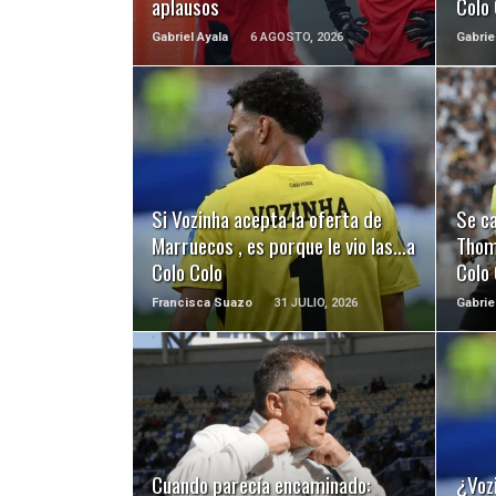
aplausos
Colo
Gabriel Ayala
6 AGOSTO, 2026
Gabrie
LEER MÁS
Si Vozinha acepta la oferta de
Se ca
Marruecos , es porque le vio las…a
Thom
Colo Colo
Colo 
Francisca Suazo
31 JULIO, 2026
Gabrie
LEER MÁS
Cuando parecía encaminado:
¿Voz