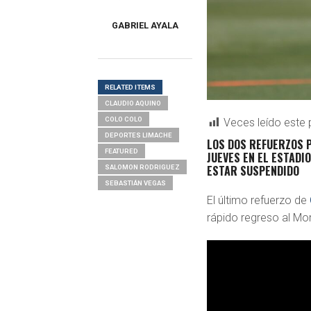
GABRIEL AYALA
RELATED ITEMS
CLAUDIO AQUINO
COLO COLO
Veces leído este 
DEPORTES LIMACHE
LOS DOS REFUERZOS P
FEATURED
JUEVES EN EL ESTADI
ESTAR SUSPENDIDO
SALOMON RODRIGUEZ
SEBASTIÁN VEGAS
El último refuerzo de
rápido regreso al M