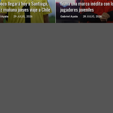
oco llegará hoy a Santiago,
firma una marca inédita con l
ez mañana jueves viaje a Chile
jugadores juveniles
l Ayala
29 JULIO, 2026
Gabriel Ayala
28 JULIO, 2026