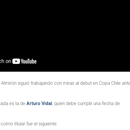
 Almirón siguió trabajando con miras al debut en Copa Chile ant
mada es la de
Arturo Vidal
, quien debe cumplir una fecha de
como titular fue el siguiente: