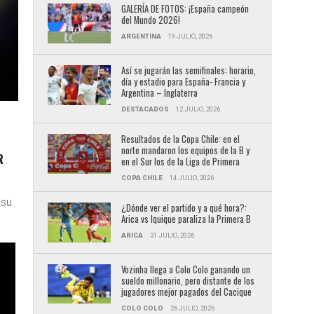
GALERÍA DE FOTOS: ¡España campeón
del Mundo 2026!
ARGENTINA
19 JULIO, 2026
Así se jugarán las semifinales: horario,
día y estadio para España- Francia y
Argentina – Inglaterra
DESTACADOS
12 JULIO, 2026
Resultados de la Copa Chile: en el
norte mandaron los equipos de la B y
R
en el Sur los de la Liga de Primera
COPA CHILE
14 JULIO, 2026
 su
¿Dónde ver el partido y a qué hora?:
Arica vs Iquique paraliza la Primera B
ARICA
31 JULIO, 2026
Vozinha llega a Colo Colo ganando un
sueldo millonario, pero distante de los
jugadores mejor pagados del Cacique
COLO COLO
26 JULIO, 2026