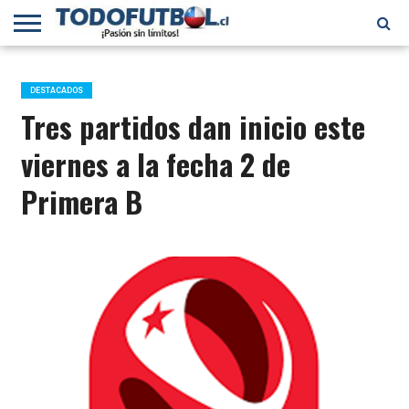
PRIMERA
DIVISIÓN
PRIMERA
SELECCIÓN
CHILENOS
FÚTBOL
B
CHILENA
EN EL
INTERNACIONAL
DESTACADOS
MUNDO
Tres partidos dan inicio este
viernes a la fecha 2 de
Primera B