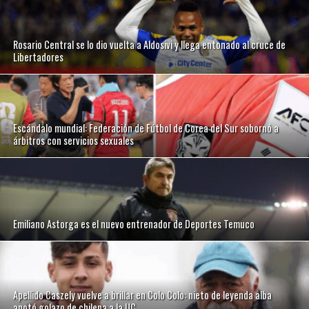
Rosario Central se lo dio vuelta a Aldosivi y llega entonado al cruce de
Libertadores
Escándalo mundial: Federación de Fútbol de Corea del Sur sobornó a
árbitros con servicios sexuales
Emiliano Astorga es el nuevo entrenador de Deportes Temuco
Apellido Caszely vuelve a brillar en Colo Colo: nieto de leyenda alba
anotó golazo de chilena a la UC