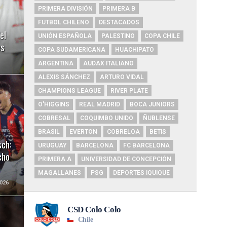
PRIMERA DIVISIÓN
PRIMERA B
FUTBOL CHILENO
DESTACADOS
el
UNIÓN ESPAÑOLA
PALESTINO
COPA CHILE
es
COPA SUDAMERICANA
HUACHIPATO
ARGENTINA
AUDAX ITALIANO
ALEXIS SÁNCHEZ
ARTURO VIDAL
CHAMPIONS LEAGUE
RIVER PLATE
O'HIGGINS
REAL MADRID
BOCA JUNIORS
COBRESAL
COQUIMBO UNIDO
ÑUBLENSE
BRASIL
EVERTON
COBRELOA
BETIS
sch:
URUGUAY
BARCELONA
FC BARCELONA
cho
PRIMERA A
UNIVERSIDAD DE CONCEPCIÓN
MAGALLANES
PSG
DEPORTES IQUIQUE
026