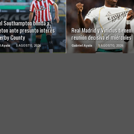
LEER MÁS
LEER MÁS
el Southampton blinda a
eton ante presunto interés
Real Madrid y Vinícius tienen
Derby County
reunión decisiva el miércoles
l Ayala
5 AGOSTO, 2026
Gabriel Ayala
5 AGOSTO, 2026