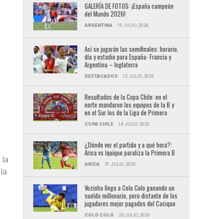
GALERÍA DE FOTOS: ¡España campeón
del Mundo 2026!
ARGENTINA
19 JULIO, 2026
Así se jugarán las semifinales: horario,
día y estadio para España- Francia y
Argentina – Inglaterra
DESTACADOS
12 JULIO, 2026
Resultados de la Copa Chile: en el
norte mandaron los equipos de la B y
en el Sur los de la Liga de Primera
COPA CHILE
14 JULIO, 2026
¿Dónde ver el partido y a qué hora?:
Arica vs Iquique paraliza la Primera B
 la
ARICA
31 JULIO, 2026
 la
Vozinha llega a Colo Colo ganando un
sueldo millonario, pero distante de los
jugadores mejor pagados del Cacique
COLO COLO
26 JULIO, 2026