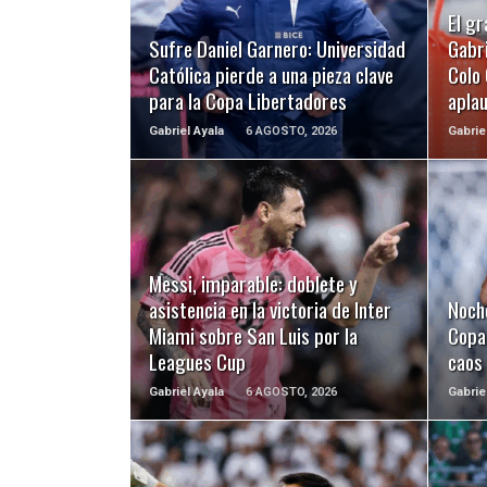
LEER MÁS
El gr
Sufre Daniel Garnero: Universidad
Gabri
Católica pierde a una pieza clave
Colo 
para la Copa Libertadores
apla
Gabriel Ayala
6 AGOSTO, 2026
Gabrie
LEER MÁS
Messi, imparable: doblete y
asistencia en la victoria de Inter
Noch
Miami sobre San Luis por la
Copa 
Leagues Cup
caos
Gabriel Ayala
6 AGOSTO, 2026
Gabrie