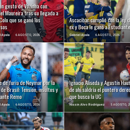
LEER MÁS
LEER MÁS
an gesto de Vozinha con
el Maureira tras su llegada a
Colo que se ganó los
Ascacibar cumplió con la ley d
usos
ex y Boca le ganó a Estudiant
l Ayala
6 AGOSTO, 2026
Gabriel Ayala
6 AGOSTO, 2026
LEER MÁS
LEER MÁS
e de furia de Neymar por la
Ignacio Aliseda y Agustín Hau
de Brasil: Tensión, insultos y
de ahí saldría el puntero dere
 ante Remo
que busca la UC
l Ayala
6 AGOSTO, 2026
Nissin Alvo Rodríguez
5 AGOSTO, 2