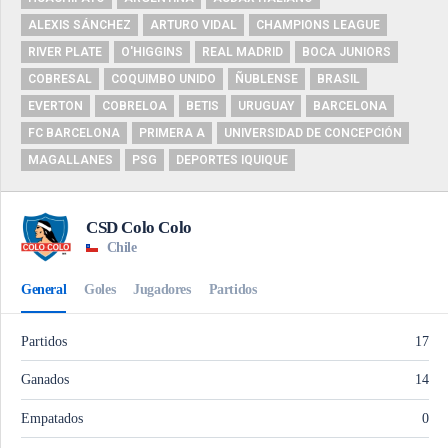
ALEXIS SÁNCHEZ
ARTURO VIDAL
CHAMPIONS LEAGUE
RIVER PLATE
O'HIGGINS
REAL MADRID
BOCA JUNIORS
COBRESAL
COQUIMBO UNIDO
ÑUBLENSE
BRASIL
EVERTON
COBRELOA
BETIS
URUGUAY
BARCELONA
FC BARCELONA
PRIMERA A
UNIVERSIDAD DE CONCEPCIÓN
MAGALLANES
PSG
DEPORTES IQUIQUE