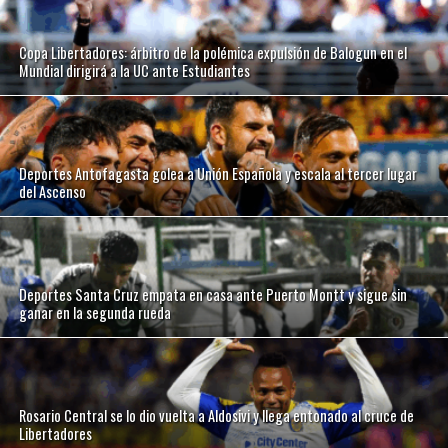
Copa Libertadores: árbitro de la polémica expulsión de Balogun en el
Mundial dirigirá a la UC ante Estudiantes
Deportes Antofagasta golea a Unión Española y escala al tercer lugar
del Ascenso
Deportes Santa Cruz empata en casa ante Puerto Montt y sigue sin
ganar en la segunda rueda
Rosario Central se lo dio vuelta a Aldosivi y llega entonado al cruce de
Libertadores