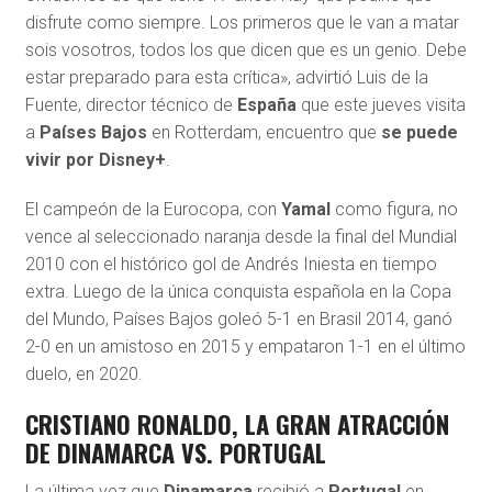
disfrute como siempre. Los primeros que le van a matar
sois vosotros, todos los que dicen que es un genio. Debe
estar preparado para esta crítica», advirtió Luis de la
Fuente, director técnico de
España
que este jueves visita
a
Países Bajos
en Rotterdam, encuentro que
se puede
vivir por Disney+
.
El campeón de la Eurocopa, con
Yamal
como figura, no
vence al seleccionado naranja desde la final del Mundial
2010 con el histórico gol de Andrés Iniesta en tiempo
extra. Luego de la única conquista española en la Copa
del Mundo, Países Bajos goleó 5-1 en Brasil 2014, ganó
2-0 en un amistoso en 2015 y empataron 1-1 en el último
duelo, en 2020.
CRISTIANO RONALDO, LA GRAN ATRACCIÓN
DE DINAMARCA VS. PORTUGAL
La última vez que
Dinamarca
recibió a
Portugal
en