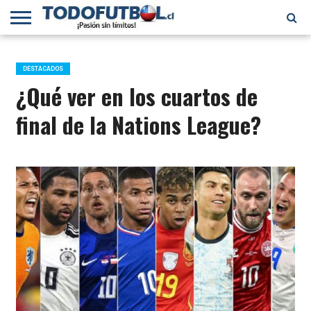
PRIMERA
DIVISIÓN
PRIMERA
SELECCIÓN
CHILENOS
FÚTBOL
B
CHILENA
EN EL
INTERNACIONAL
DESTACADOS
MUNDO
¿Qué ver en los cuartos de
final de la Nations League?