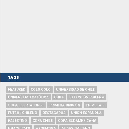
TAGS
FEATURED
COLO COLO
UNIVERSIDAD DE CHILE
UNIVERSIDAD CATÓLICA
CHILE
SELECCIÓN CHILENA
COPA LIBERTADORES
PRIMERA DIVISIÓN
PRIMERA B
FUTBOL CHILENO
DESTACADOS
UNIÓN ESPAÑOLA
PALESTINO
COPA CHILE
COPA SUDAMERICANA
HUACHIPATO
ARGENTINA
AUDAX ITALIANO