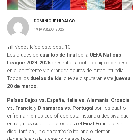
DOMINIQUE HIDALGO
19 MARZO, 2025
Veces leído este post:
10
Los cruces de
cuartos de final
de la
UEFA Nations
League 2024-2025
presentan a ocho equipos de peso
en el continente y a grandes figuras del fútbol mundial.
Todos los
duelos de ida
, que se disputarán este
jueves
20 de marzo.
Países Bajos vs. España
,
Italia vs. Alemania
,
Croacia
vs. Francia
y
Dinamarca vs. Portugal
son los cuatro
enfrentamientos que ofrece esta instancia decisiva que
entrega los cuatro boletos para el
Final Four
que se
disputará en junio en territorio italiano o alemán,
dependiendo del ganador de esa llave.