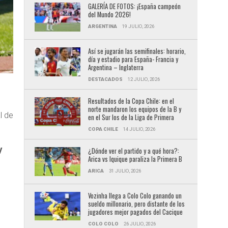
GALERÍA DE FOTOS: ¡España campeón
del Mundo 2026!
ARGENTINA
19 JULIO, 2026
Así se jugarán las semifinales: horario,
día y estadio para España- Francia y
Argentina – Inglaterra
DESTACADOS
12 JULIO, 2026
Resultados de la Copa Chile: en el
norte mandaron los equipos de la B y
l de
en el Sur los de la Liga de Primera
COPA CHILE
14 JULIO, 2026
¿Dónde ver el partido y a qué hora?:
V
Arica vs Iquique paraliza la Primera B
ARICA
31 JULIO, 2026
Vozinha llega a Colo Colo ganando un
sueldo millonario, pero distante de los
jugadores mejor pagados del Cacique
COLO COLO
26 JULIO, 2026