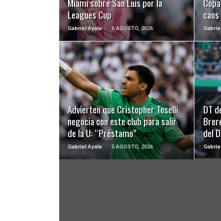
Miami sobre San Luis por la
Copa 
Leagues Cup
caos
Gabriel Ayala
6 AGOSTO, 2026
Gabrie
LEER MÁS
Advierten que Cristopher Toselli
DT d
negocia con este club para salir
Brer
de la U: “Préstamo”
del 
Gabriel Ayala
5 AGOSTO, 2026
Gabrie