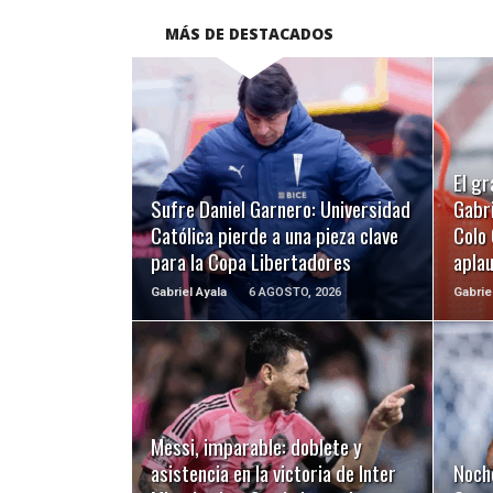
MÁS DE DESTACADOS
LEER MÁS
El gr
Sufre Daniel Garnero: Universidad
Gabri
Católica pierde a una pieza clave
Colo 
para la Copa Libertadores
apla
Gabriel Ayala
6 AGOSTO, 2026
Gabrie
LEER MÁS
Messi, imparable: doblete y
asistencia en la victoria de Inter
Noch