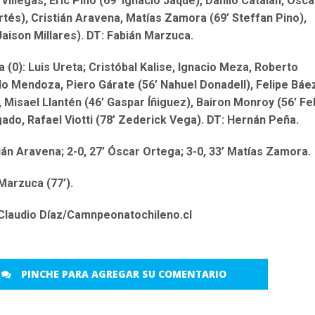
illegas, Eric Pino (69’ Ignacio Jaque), Danilo Catalán, Ósca
rtés), Cristián Aravena, Matías Zamora (69’ Steffan Pino),
Jaison Millares). DT: Fabián Marzuca.
 (0): Luis Ureta; Cristóbal Kalise, Ignacio Meza, Roberto
o Mendoza, Piero Gárate (56’ Nahuel Donadell), Felipe Báe
 Misael Llantén (46’ Gaspar Íñiguez), Bairon Monroy (56’ Fe
lgado, Rafael Viotti (78’ Zederick Vega). DT: Hernán Peña.
tián Aravena; 2-0, 27’ Óscar Ortega; 3-0, 33’ Matías Zamora.
Marzuca (77’).
Claudio Díaz/Camnpeonatochileno.cl
PINCHE PARA AGREGAR SU COMENTARIO