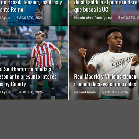
de Brasil: Tensión, insultos y
de ahí saldría el puntero dere
 ante Remo
que busca la UC
l Ayala
6 AGOSTO, 2026
Nissin Alvo Rodríguez
5 AGOSTO, 2
LEER MÁS
LEER MÁS
el Southampton blinda a
eton ante presunto interés
Real Madrid y Vinícius tienen
Derby County
reunión decisiva el miércoles
l Ayala
5 AGOSTO, 2026
Gabriel Ayala
5 AGOSTO, 2026