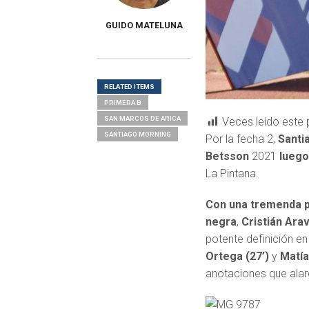
GUIDO MATELUNA
RELATED ITEMS
PRIMERA B
SAN MARCOS DE ARICA
Veces leído este 
SANTIAGO MORNING
Por la fecha 2,
Santi
Betsson
2021
luego
La Pintana.
Con una tremenda 
negra
,
Cristián Arav
potente definición en
Ortega (27’)
y
Matía
anotaciones que alar