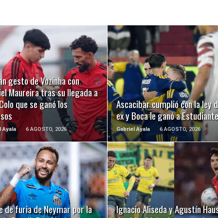
LEER MÁS
LEER MÁS
an gesto de Vozinha con
el Maureira tras su llegada a
Colo que se ganó los
Ascacibar cumplió con la ley d
usos
ex y Boca le ganó a Estudiant
l Ayala
6 AGOSTO, 2026
Gabriel Ayala
6 AGOSTO, 2026
LEER MÁS
LEER MÁS
e de furia de Neymar por la
Ignacio Aliseda y Agustín Hau