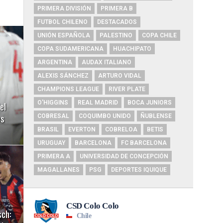
PRIMERA DIVISIÓN
PRIMERA B
FUTBOL CHILENO
DESTACADOS
UNIÓN ESPAÑOLA
PALESTINO
COPA CHILE
COPA SUDAMERICANA
HUACHIPATO
ARGENTINA
AUDAX ITALIANO
ALEXIS SÁNCHEZ
ARTURO VIDAL
CHAMPIONS LEAGUE
RIVER PLATE
el
O'HIGGINS
REAL MADRID
BOCA JUNIORS
es
COBRESAL
COQUIMBO UNIDO
ÑUBLENSE
BRASIL
EVERTON
COBRELOA
BETIS
URUGUAY
BARCELONA
FC BARCELONA
PRIMERA A
UNIVERSIDAD DE CONCEPCIÓN
MAGALLANES
PSG
DEPORTES IQUIQUE
sch: