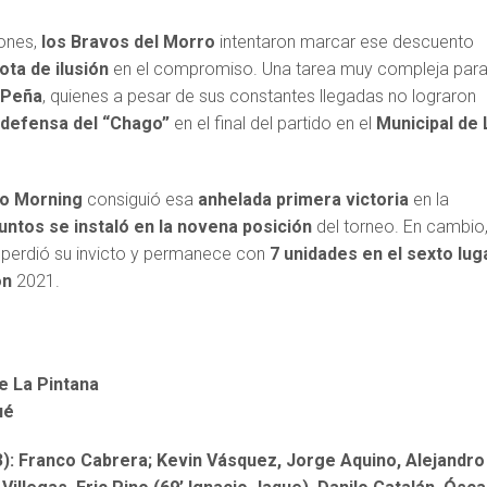
ones,
los Bravos del Morro
intentaron marcar ese descuento
ota de ilusión
en el compromiso. Una tarea muy compleja para
 Peña
, quienes a pesar de sus constantes llegadas no lograron
 defensa del “Chago”
en el final del partido en el
Municipal de 
go Morning
consiguió esa
anhelada primera victoria
en la
untos se instaló en la novena posición
del torneo. En cambio
 perdió su invicto y permanece con
7 unidades en el sexto lug
on
2021.
de La Pintana
ué
): Franco Cabrera; Kevin Vásquez, Jorge Aquino, Alejandro