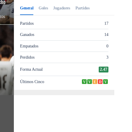
cho
026