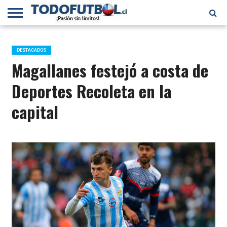
PRIMERA
DIVISIÓN
PRIMERA
SELECCIÓN
CHILENOS
FÚTBOL
B
CHILENA
EN EL
INTERNACIONAL
DESTACADOS
MUNDO
Magallanes festejó a costa de
Deportes Recoleta en la
capital