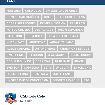
TAGS
FEATURED
COLO COLO
UNIVERSIDAD DE CHILE
UNIVERSIDAD CATÓLICA
CHILE
SELECCIÓN CHILENA
COPA LIBERTADORES
PRIMERA DIVISIÓN
PRIMERA B
FUTBOL CHILENO
DESTACADOS
UNIÓN ESPAÑOLA
PALESTINO
COPA CHILE
COPA SUDAMERICANA
HUACHIPATO
ARGENTINA
AUDAX ITALIANO
ALEXIS SÁNCHEZ
ARTURO VIDAL
CHAMPIONS LEAGUE
RIVER PLATE
O'HIGGINS
REAL MADRID
BOCA JUNIORS
COQUIMBO UNIDO
COBRESAL
ÑUBLENSE
BRASIL
EVERTON
COBRELOA
BETIS
URUGUAY
BARCELONA
FC BARCELONA
PRIMERA A
MAGALLANES
UNIVERSIDAD DE CONCEPCIÓN
DEPORTES IQUIQUE
PSG