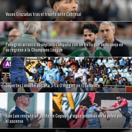
Voces Cruzadas tras el triunfo ante Cobresal
Pellegrini arranca su séptima campaña con un Betis que se ilusiona en
su regreso a la Champions League
Deportes Limache derrota 3-1 a O’Higgins en El Teniente
San Luis rescató un punto en Copiapó y sigue prendido en la pelea por
el ascenso