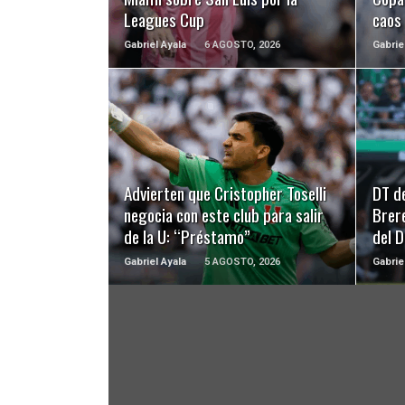
Leagues Cup
caos
Gabriel Ayala
6 AGOSTO, 2026
Gabrie
LEER MÁS
Advierten que Cristopher Toselli
DT d
negocia con este club para salir
Brer
de la U: “Préstamo”
del 
Gabriel Ayala
5 AGOSTO, 2026
Gabrie