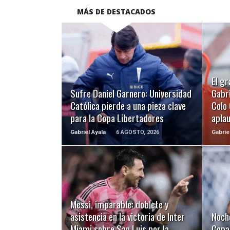
MÁS DE DESTACADOS
LEER MÁS
El gr
Sufre Daniel Garnero: Universidad
Gabri
Católica pierde a una pieza clave
Colo 
para la Copa Libertadores
apla
Gabriel Ayala
6 AGOSTO, 2026
Gabrie
LEER MÁS
Messi, imparable: doblete y
asistencia en la victoria de Inter
Noch
Miami sobre San Luis por la
Copa 