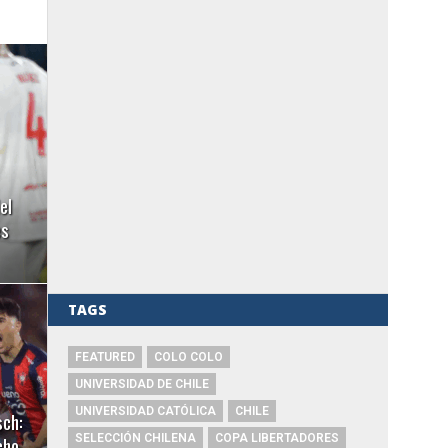
el
es
TAGS
FEATURED
COLO COLO
UNIVERSIDAD DE CHILE
UNIVERSIDAD CATÓLICA
CHILE
sch:
cho
SELECCIÓN CHILENA
COPA LIBERTADORES