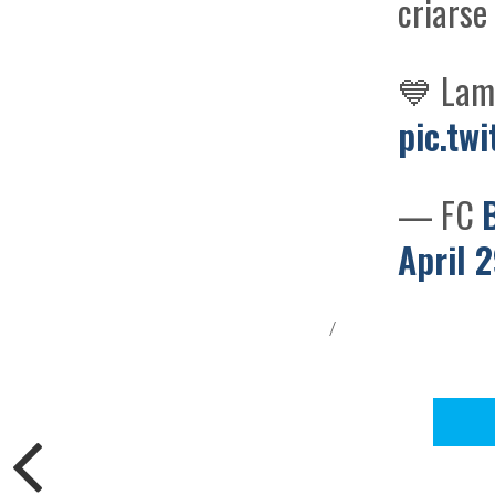
criarse
💙 Lam
pic.tw
— FC
April 
/