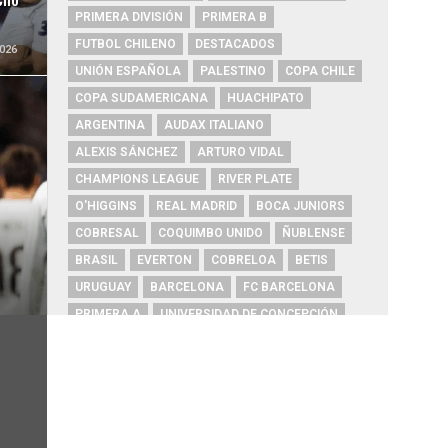
PRIMERA DIVISIÓN
PRIMERA B
FUTBOL CHILENO
DESTACADOS
026
UNIÓN ESPAÑOLA
PALESTINO
COPA CHILE
COPA SUDAMERICANA
HUACHIPATO
ARGENTINA
AUDAX ITALIANO
ALEXIS SÁNCHEZ
ARTURO VIDAL
CHAMPIONS LEAGUE
RIVER PLATE
O'HIGGINS
REAL MADRID
BOCA JUNIORS
COBRESAL
COQUIMBO UNIDO
ÑUBLENSE
BRASIL
EVERTON
COBRELOA
BETIS
URUGUAY
BARCELONA
FC BARCELONA
PRIMERA A
UNIVERSIDAD DE CONCEPCIÓN
MAGALLANES
PSG
DEPORTES IQUIQUE