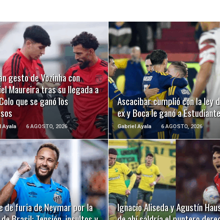
LEER MÁS
LEER MÁS
an gesto de Vozinha con
el Maureira tras su llegada a
Colo que se ganó los
Ascacibar cumplió con la ley d
usos
ex y Boca le ganó a Estudiant
l Ayala
6 AGOSTO, 2026
Gabriel Ayala
6 AGOSTO, 2026
LEER MÁS
LEER MÁS
e de furia de Neymar por la
Ignacio Aliseda y Agustín Hau
de Brasil: Tensión, insultos y
de ahí saldría el puntero dere