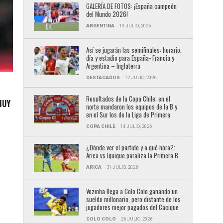
GALERÍA DE FOTOS: ¡España campeón
del Mundo 2026!
ARGENTINA
19 JULIO, 2026
Así se jugarán las semifinales: horario,
día y estadio para España- Francia y
Argentina – Inglaterra
DESTACADOS
12 JULIO, 2026
Resultados de la Copa Chile: en el
MUY
norte mandaron los equipos de la B y
en el Sur los de la Liga de Primera
COPA CHILE
14 JULIO, 2026
e
¿Dónde ver el partido y a qué hora?:
Arica vs Iquique paraliza la Primera B
ARICA
31 JULIO, 2026
Vozinha llega a Colo Colo ganando un
sueldo millonario, pero distante de los
jugadores mejor pagados del Cacique
COLO COLO
26 JULIO, 2026