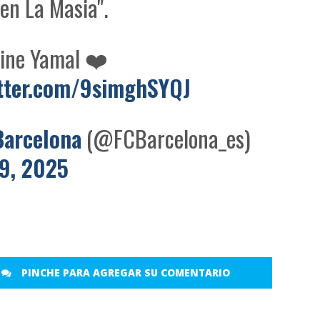
 en La Masia".
ine Yamal ❤️
itter.com/9simghSYQJ
Barcelona
(@FCBarcelona_es)
29, 2025
PINCHE PARA AGREGAR SU COMENTARIO