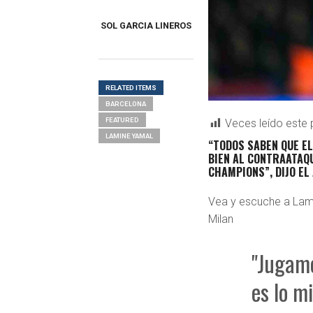
SOL GARCIA LINEROS
RELATED ITEMS
BARCELONA
FEATURED
Veces leído este 
LAMINE YAMAL
“TODOS SABEN QUE E
BIEN AL CONTRAATAQU
CHAMPIONS”, DIJO EL
Vea y escuche a Lamin
Milan
"Jugamo
es lo m