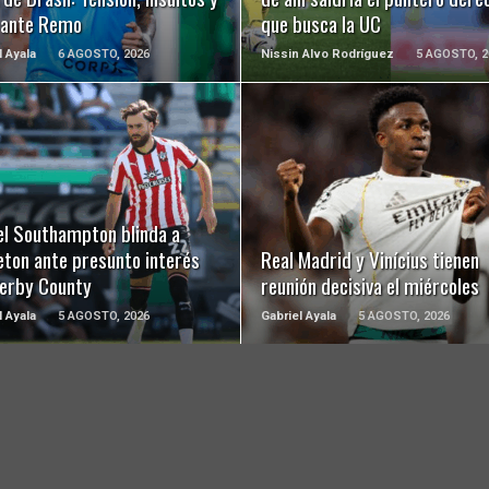
 ante Remo
que busca la UC
l Ayala
6 AGOSTO, 2026
Nissin Alvo Rodríguez
5 AGOSTO, 2
LEER MÁS
LEER MÁS
el Southampton blinda a
eton ante presunto interés
Real Madrid y Vinícius tienen
Derby County
reunión decisiva el miércoles
l Ayala
5 AGOSTO, 2026
Gabriel Ayala
5 AGOSTO, 2026